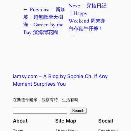
Next:
｜穿搭日記
←
Previous:
｜新加
｜Happy
坡｜超無敵摩天樹
Weekend 周末穿
海：Garden by the
白布鞋牛仔褲！
Bay 濱海灣花園
→
iamsy.com – A Blog by Sophia Ch. If Any
Moment Surprises You
在斯德哥爾摩．觀察有時．生活有時
S
Search
e
About
Site Map
Social
a
Team
About Me
Facebook