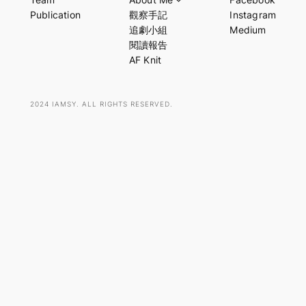
r
Publication
觀察手記
Instagram
c
追劇小組
Medium
h
閱讀報告
AF Knit
2024 IAMSY. ALL RIGHTS RESERVED.