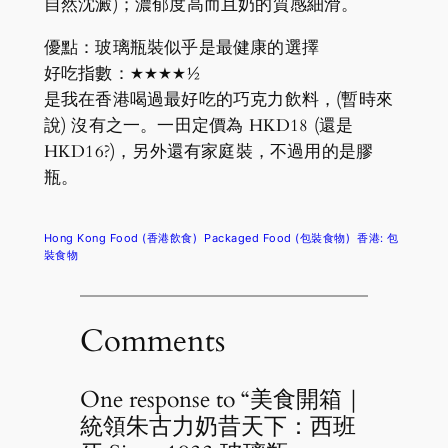
自然沈澱)；濃郁度高而且奶的質感細滑。
優點：玻璃瓶裝似乎是最健康的選擇
好吃指數：★★★★½
是我在香港喝過最好吃的巧克力飲料，(暫時來
說) 沒有之一。一田定價為 HKD18 (還是
HKD16?)，另外還有家庭裝，不過用的是膠
瓶。
Hong Kong Food (香港飲食)
Packaged Food (包裝食物)
香港: 包
裝食物
Comments
One response to “美食開箱｜
統領朱古力奶昔天下：西班