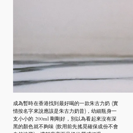
成為暫時在香港找到最好喝的一款朱古力奶 (實
情按名字來說應該是朱古力奶昔)，幼細瓶身一
支小小的 200ml 剛剛好，別以為看起來沒有深
黑的顏色就不夠味 (飲用前先搖晃確保成份不會