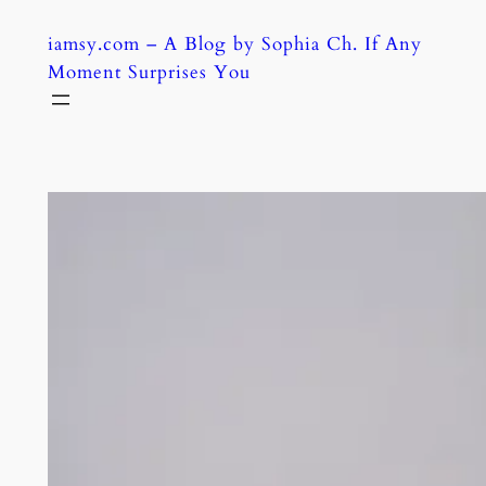
Skip
iamsy.com – A Blog by Sophia Ch. If Any
to
Moment Surprises You
content