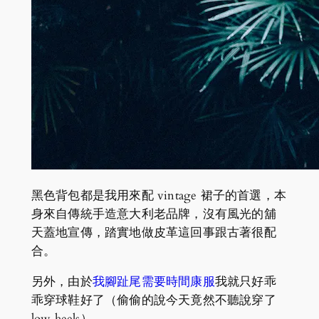
黑色背包都是我用來配 vintage 裙子的首選，本
身來自傳統手造意大利老品牌，沒有風光的舖
天蓋地宣傳，踏實地做皮革這回事跟古著很配
合。
另外，由於
我腳趾尾需要時間康服
我就只好乖
乖穿球鞋好了（偷偷的說今天竟然不聽說穿了
low heels）。