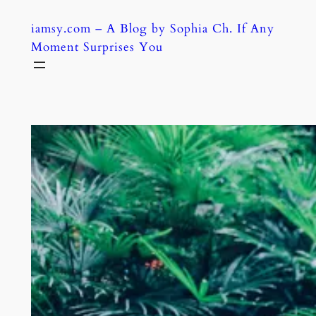
Skip
iamsy.com – A Blog by Sophia Ch. If Any
to
Moment Surprises You
content