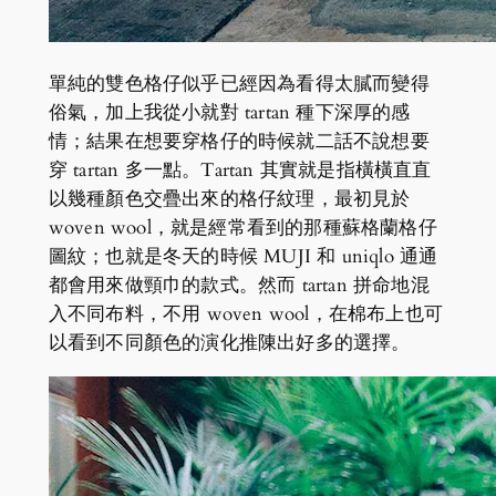
單純的雙色格仔似乎已經因為看得太膩而變得
俗氣，加上我從小就對 tartan 種下深厚的感
情；結果在想要穿格仔的時候就二話不說想要
穿 tartan 多一點。Tartan 其實就是指橫橫直直
以幾種顏色交疊出來的格仔紋理，最初見於
woven wool，就是經常看到的那種蘇格蘭格仔
圖紋；也就是冬天的時候 MUJI 和 uniqlo 通通
都會用來做頸巾的款式。然而 tartan 拼命地混
入不同布料，不用 woven wool，在棉布上也可
以看到不同顏色的演化推陳出好多的選擇。