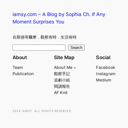
iamsy.com – A Blog by Sophia Ch. If Any
Moment Surprises You
在斯德哥爾摩．觀察有時．生活有時
S
Search
e
About
Site Map
Social
a
Team
About Me
Facebook
r
Publication
觀察手記
Instagram
c
追劇小組
Medium
h
閱讀報告
AF Knit
2024 IAMSY. ALL RIGHTS RESERVED.