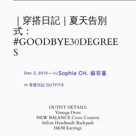
｜穿搭日記｜夏天告別
式：
#GOODBYE30DEGREE
S
—
Sophia CH. 蘇菲蔓
Dec 2, 2015
by
in
穿搭日記 OUTFITS
OUTFIT DETAILS:
Vintage Dress
NEW BALANCE Cross Country
Italian Handmade Backpack
H&M Earrings