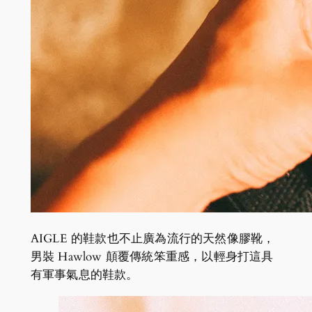
AIGLE 的鞋款也不止廣為流行的天然像膠靴，
男裝 Hawlow 顛覆傳統笨重感，以輕身打這具
有軍事氣息的鞋款。