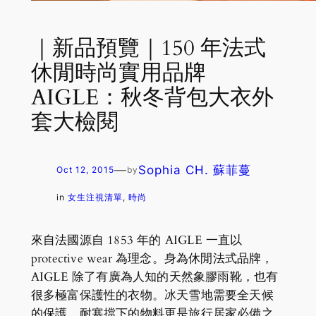
｜新品預覽｜150 年法式
休閒時尚實用品牌
AIGLE：秋冬背包大衣外
套大檢閱
—
Sophia CH. 蘇菲蔓
Oct 12, 2015
by
in
女生注視清單
, 
時尚
來自法國源自 1853 年的 AIGLE 一直以
protective wear 為理念。身為休閒法式品牌，
AIGLE 除了有廣為人知的天然象膠雨靴，也有
很多極富保護性的衣物。冰天雪地需要全天候
的保護，耐寒擋下的物料更是旅行居家必備之