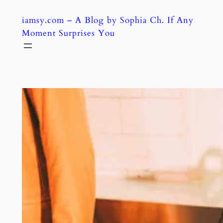
Skip
iamsy.com – A Blog by Sophia Ch. If Any
to
Moment Surprises You
content