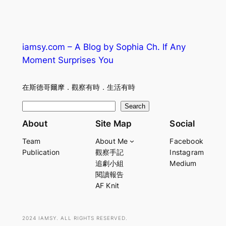
iamsy.com – A Blog by Sophia Ch. If Any
Moment Surprises You
在斯德哥爾摩．觀察有時．生活有時
S
Search
e
About
Site Map
Social
a
Team
About Me
Facebook
r
Publication
觀察手記
Instagram
c
追劇小組
Medium
h
閱讀報告
AF Knit
2024 IAMSY. ALL RIGHTS RESERVED.