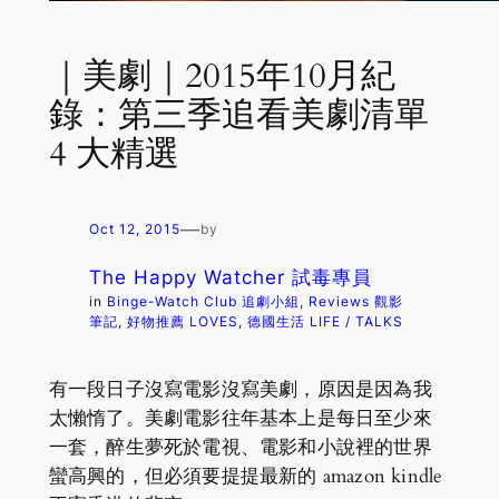
｜美劇｜2015年10月紀
錄：第三季追看美劇清單
4 大精選
—
Oct 12, 2015
by
The Happy Watcher 試毒專員
in
Binge-Watch Club 追劇小組
, 
Reviews 觀影
筆記
, 
好物推薦 LOVES
, 
德國生活 LIFE / TALKS
有一段日子沒寫電影沒寫美劇，原因是因為我
太懶惰了。美劇電影往年基本上是每日至少來
一套，醉生夢死於電視、電影和小說裡的世界
蠻高興的，但必須要提提最新的 amazon kindle