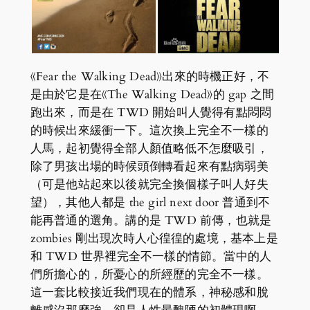
《Fear the Walking Dead》出來的時機正好，不
是由於它是在《The Walking Dead》的 gap 之間
跑出來，而是在 TWD 開始叫人覺得有點悶悶
的時候出來緩衝一下。這次換上完全不一樣的
人馬，起初覺得全部人顏值略低不怎麼吸引，
除了男孩出場的時候頭倒轉看起來有點病弱美
（可是他站起來以後就完全換個樣子叫人好失
望），其他人都是 the girl next door 普通到不
能再普通的選角。講的是 TWD 前傳，也就是
zombies 剛出現次時人心徨徨的處境，基本上是
和 TWD 世界裡完全不一樣的情節。當中的人
們所擔心的，所憂心的所經歷的完全不一樣。
這一套比較接近我們現在的體系，神秘感和脫