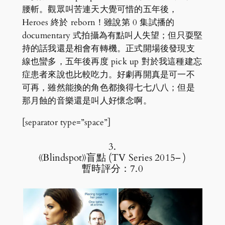
腰斬。觀眾叫苦連天大覺可惜的五年後，
Heroes 終於 reborn！雖說第 0 集試播的
documentary 式拍攝為有點叫人失望；但只耍堅
持的話我還是相會有轉機。正式開場後發現支
線也蠻多，五年後再度 pick up 對於我這種建忘
症患者來說也比較吃力。好劇再開真是可一不
可再，雖然能換的角色都換得七七八八；但是
那月蝕的音樂還是叫人好懷念啊。
[separator type=”space”]
3.
《Blindspot》盲點 (TV Series 2015– )
暫時評分：7.0