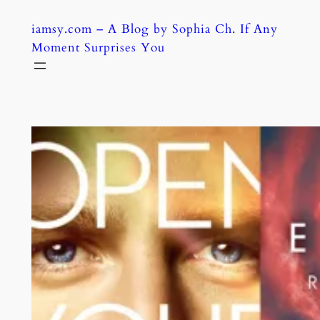
Skip
iamsy.com – A Blog by Sophia Ch. If Any
to
Moment Surprises You
content