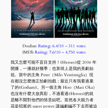
Douban
Rating: 6.4/10 – ‎311 votes
IMDb
Rating: 7.6/10 – ‎4,750 votes
我又怎麼可能不盲目支持！《Heroes》從 2006 年
開播，一播就好幾季；也算得上是我的美劇始
祖。當中的主角 Peter（Milo Ventimiglia）現
在都沒怎麼擔正拍劇拍戲；最近只有我看過棄
了的《Gotham》。另一個主角 Hiro（Masi Oka）
也沒有什麼大放異彩，不過看過《Heroes》的就
是離不開對他們的情意結吧。當然各大能力者
花姿招展的 super power 讓編劇編不下去而被迫