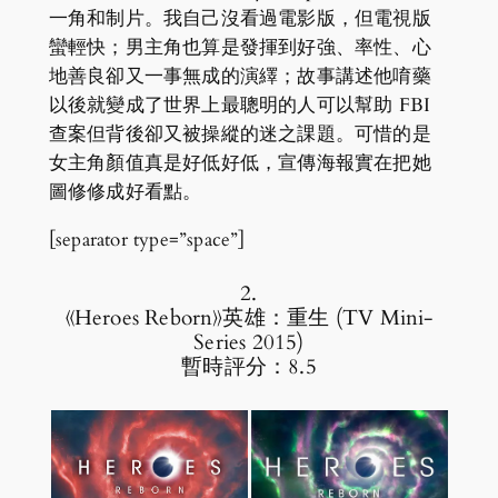
一角和制片。我自己沒看過電影版，但電視版
蠻輕快；男主角也算是發揮到好強、率性、心
地善良卻又一事無成的演繹；故事講述他唷藥
以後就變成了世界上最聰明的人可以幫助 FBI
查案但背後卻又被操縱的迷之課題。可惜的是
女主角顏值真是好低好低，宣傳海報實在把她
圖修修成好看點。
[separator type=”space”]
2.
《Heroes Reborn》英雄：重生 (TV Mini-
Series 2015)
暫時評分：8.5