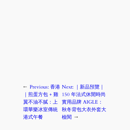
←
Previous:
香港
Next:
｜新品預覽｜
｜煎蛋方包 + 雞
150 年法式休閒時尚
翼不油不膩：上
實用品牌 AIGLE：
環華樂冰室傳統
秋冬背包大衣外套大
港式午餐
檢閱
→