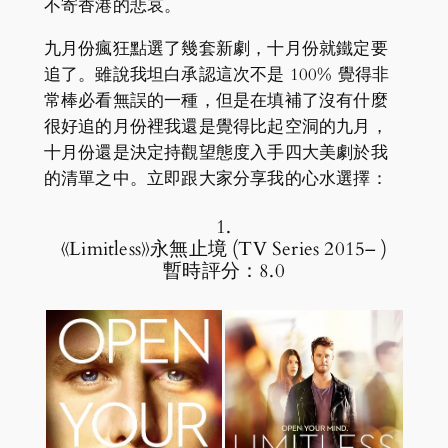
不寄香港的悲哀。
九月份瘋狂點選了幾套新劇，十月份就鐵定要
追了。雖說我坦白承認這次不是 100% 覺得非
常棒必看無誤的一種，但是在填補了沒有什麼
很好追的月份裡我還是覺得比起空洞的九月，
十月份還是決定持觀望態度入手四大美劇於我
的清單之中。立即跟大家分享我的心水選擇：
1.
《Limitless》永無止境 (TV Series 2015– )
暫時評分：8.0