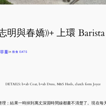
明與春嬌》+ 上環 Barist
 蘇菲蔓
in
飲食 EATS
DETAILS: b+ab Coat, b+ab Dress, M&S Heels, clutch form Joyce
結果一時掉到萬丈深淵時間線都畫不清楚了。現在每天天氣都超熱