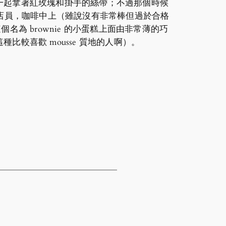
一起拿著紅玫瑰和掛手的絲帶；不過那個時候
善的店員，咖啡中上（雖說沒有非常棒但過於合格
，這個名為 brownie 的小蛋糕上面由非常薄的巧
較喜歡 mousse 質地的人啊）。