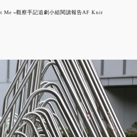
t Me
觀察手記
追劇小組
閱讀報告
AF Knit