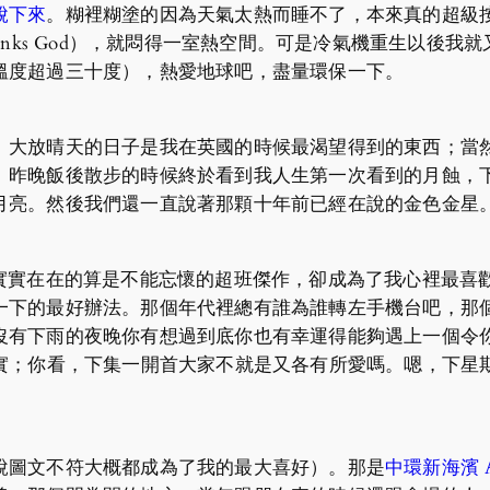
脫下來
。糊裡糊塗的因為天氣太熱而睡不了，本來真的超級
anks God），就悶得一室熱空間。可是冷氣機重生以後
溫度超過三十度），熱愛地球吧，盡量環保一下。
。大放晴天的日子是我在英國的時候最渴望得到的東西；當
。昨晚飯後散步的時候終於看到我人生第一次看到的月蝕，
月亮。然後我們還一直說著那顆十年前已經在說的金色金星
實實在在的算是不能忘懷的超班傑作，卻成為了我心裡最喜歡
一下的最好辦法。那個年代裡總有誰為誰轉左手機台吧，那
下雨的夜晚你有想過到底你也有幸運得能夠遇上一個令你覺得 
永遠最真實；你看，下集一開首大家不就是又各有所愛嗎。嗯，下星
說圖文不符大概都成為了我的最大喜好）。那是
中環新海濱 Art