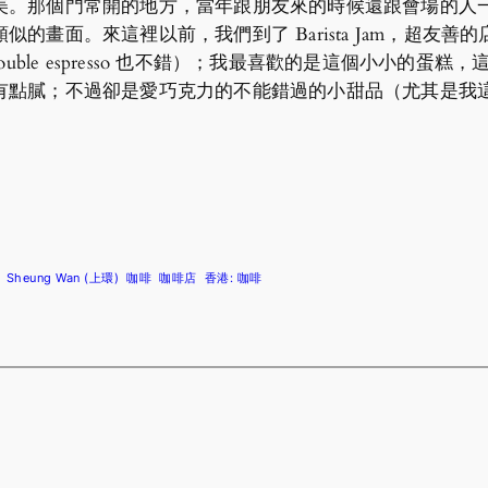
美。那個門常開的地方，當年跟朋友來的時候還跟會場的人
的畫面。來這裡以前，我們到了 Barista Jam，超友
 double espresso 也不錯）；我最喜歡的是這個小小的蛋糕
點膩；不過卻是愛巧克力的不能錯過的小甜品（尤其是我這種比
Sheung Wan (上環)
咖啡
咖啡店
香港: 咖啡