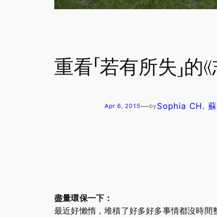
重看「若有所失」的《志
—
Sophia CH.
Apr 6, 2015
by
盡量環保一下：
最近好懶惰，堆積了好多好多事情都沒時間整理；