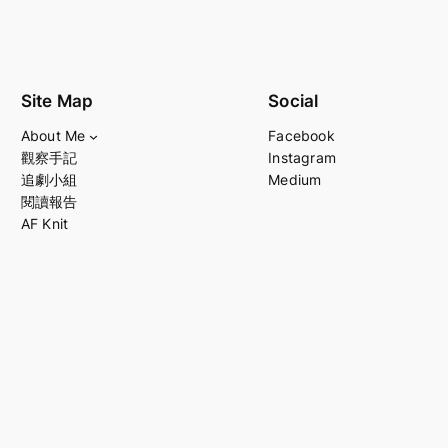
Site Map
Social
About Me
Facebook
觀察手記
Instagram
追劇小組
Medium
閱讀報告
AF Knit