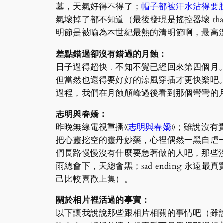
墓，天氣好得不得了；
帽子都被汗水沾得要
氣壞掉了都不知道（最後發現是搖控器壞 th
明節是被喻為本世紀最熱的清明節啊，最高
差點錯過卻沒有錯過的月蝕：
日子過得超快，不知不覺已經回來第四個月
但當然也還得要好好的涼風穿插才更快樂吧
過程，我們在月蝕顛峰過後看到那個彎彎的
志明與春嬌：
昨晚無線電視重播《
志明與春嬌
》；雖說沒有
把心靈挖空的靈丹妙藥，心裡偶然一黑自虐
們長路慢慢沒有什麼要急著做的人吧，那些沒有
雨總會下，天總會黑；sad ending 
己比較喜歡上集）。
關於相片裡活過的事實：
以下讓我說說那些跟相片相關的事情吧（雖