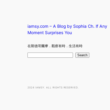
iamsy.com – A Blog by Sophia Ch. If Any
Moment Surprises You
在斯德哥爾摩．觀察有時．生活有時
S
Search
e
a
r
c
h
2024 IAMSY. ALL RIGHTS RESERVED.