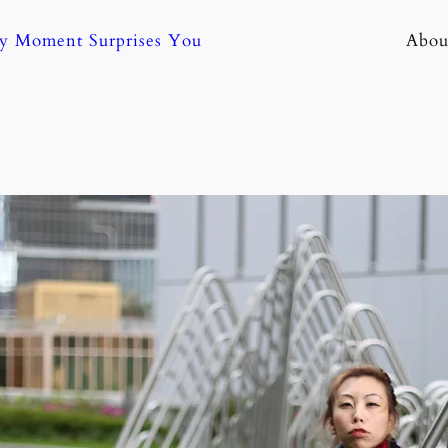
ny Moment Surprises You
Abou