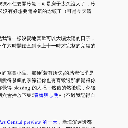
按捺不住要開冷氣；可是房子太久沒人了，冷
我就又沒有好想要開冷氣的念頭了（可是今天清
然我還一樣沒變地喜歡可以大曬太陽的日子，
下午六時開始直到晚上十一時才完整的完結的
。
的寫實小品。那種「若有所失」的感覺似乎是
個愛得發瘋的季節裡你也有喜歡過那個覺得你
blessing 的人吧；然後的然後呢，然後
期六會播放下集《
春嬌與志明
》（不過我記得自
 Central preview 的一天
，新海濱週邊都