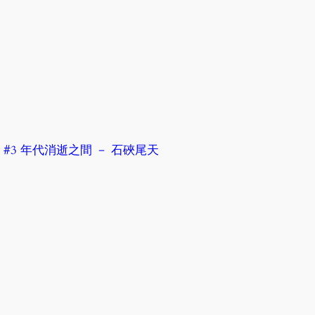
 #3 年代消逝之間 － 石硤尾天