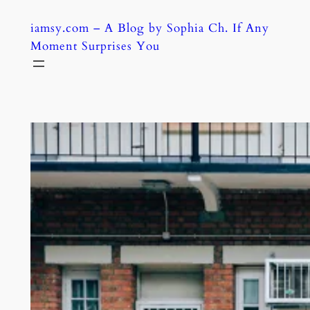
Skip
iamsy.com – A Blog by Sophia Ch. If Any
to
Moment Surprises You
content