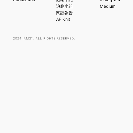
c
追劇小組
Medium
h
閱讀報告
AF Knit
2024 IAMSY. ALL RIGHTS RESERVED.