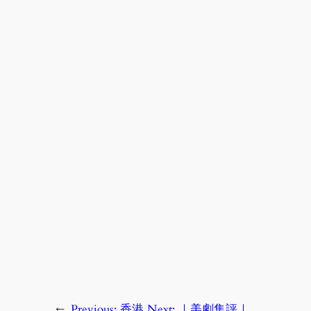
←
Previous:
香港
Next:
｜美劇集評｜