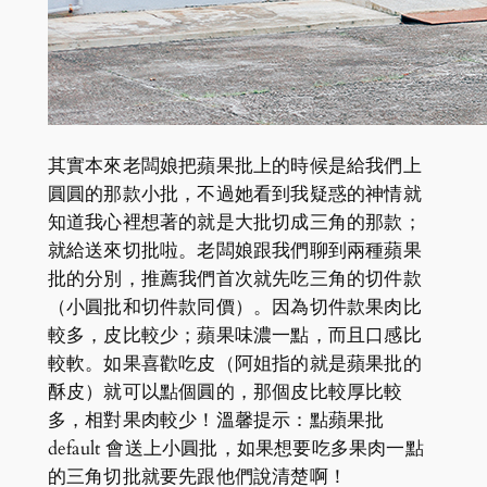
其實本來老闆娘把蘋果批上的時候是給我們上
圓圓的那款小批，不過她看到我疑惑的神情就
知道我心裡想著的就是大批切成三角的那款；
就給送來切批啦。老闆娘跟我們聊到兩種蘋果
批的分別，推薦我們首次就先吃三角的切件款
（小圓批和切件款同價）。因為切件款果肉比
較多，皮比較少；蘋果味濃一點，而且口感比
較軟。如果喜歡吃皮（阿姐指的就是蘋果批的
酥皮）就可以點個圓的，那個皮比較厚比較
多，相對果肉較少！溫馨提示：點蘋果批
default 會送上小圓批，如果想要吃多果肉一點
的三角切批就要先跟他們說清楚啊！