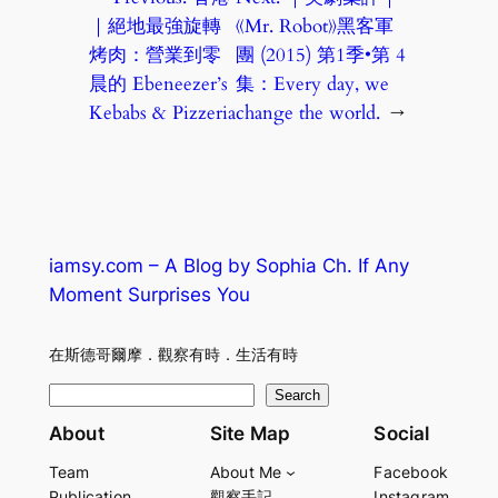
｜絕地最強旋轉
《Mr. Robot》黑客軍
烤肉：營業到零
團 (2015) 第1季•第 4
晨的 Ebeneezer’s
集：Every day, we
Kebabs & Pizzeria
change the world.
→
iamsy.com – A Blog by Sophia Ch. If Any
Moment Surprises You
在斯德哥爾摩．觀察有時．生活有時
S
Search
e
About
Site Map
Social
a
Team
About Me
Facebook
r
Publication
觀察手記
Instagram