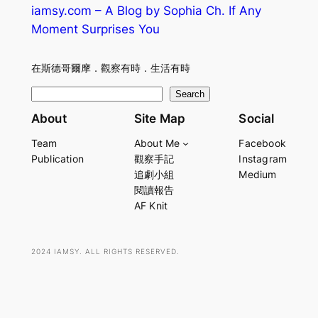
iamsy.com – A Blog by Sophia Ch. If Any
Moment Surprises You
在斯德哥爾摩．觀察有時．生活有時
S
Search
e
About
Site Map
Social
a
Team
About Me
Facebook
r
Publication
觀察手記
Instagram
c
追劇小組
Medium
h
閱讀報告
AF Knit
2024 IAMSY. ALL RIGHTS RESERVED.