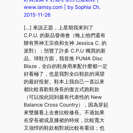
www.iamsy.com | by Sophia Ch.
2015-11-26
[…] 來說正題，上星期我來到了
C.P.U. 的新品發佈會（晚上他們還有
辦有男神王宗堯和女神 Jessica C. 的
派對）；預覽了許多 C.P.U 獨買的新
品。球鞋方面，我首推 PUMA Disc
Blaze，全白的鞋身用來配什麼都一定
好看極了，也是我對全白鞋款的渴望
的最好投射。鞋本上我自己一直以來
都比較喜歡鞋身長的復古式跑鞋款
（可以按此回到最有代表性的 New
Balance Cross Country），因為穿起
來雙腿看上去會比較修長。不過如果
在穿長裙或及膝裙的時候，比較寬大
又強悍的鞋款相對就比較有看頭；也