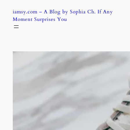
Skip
iamsy.com – A Blog by Sophia Ch. If Any
to
Moment Surprises You
content