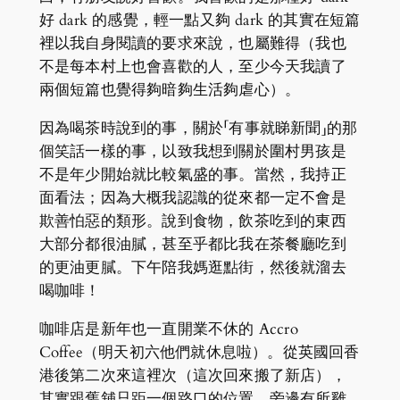
好 dark 的感覺，輕一點又夠 dark 的其實在短篇
裡以我自身閱讀的要求來說，也屬難得（我也
不是每本村上也會喜歡的人，至少今天我讀了
兩個短篇也覺得夠暗夠生活夠虐心）。
因為喝茶時說到的事，關於「有事就睇新聞」的那
個笑話一樣的事，以致我想到關於圍村男孩是
不是年少開始就比較氣盛的事。當然，我持正
面看法；因為大概我認識的從來都一定不會是
欺善怕惡的類形。說到食物，飲茶吃到的東西
大部分都很油膩，甚至乎都比我在茶餐廳吃到
的更油更膩。下午陪我媽逛點街，然後就溜去
喝咖啡！
咖啡店是新年也一直開業不休的 Accro
Coffee（明天初六他們就休息啦）。從英國回香
港後第二次來這裡次（這次回來搬了新店），
其實跟舊舖只距一個路口的位置，旁邊有所雞