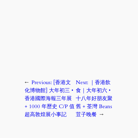
←
Previous:
[香港文
Next:
｜香港飲
化博物館] 大年初三 •
食｜大年初六 •
香港國際海報三年展
十八年好朋友聚
+ 1000 年歷史 C/P 值
舊 + 荃灣 Beans
超高敦煌展小事記
荳子晚餐
→