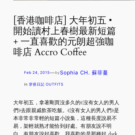
[香港咖啡店] 大年初五 •
開始讀村上春樹最新短篇
+ 一直喜歡的元朗超強咖
啡店 Accro Coffee
—
Sophia CH. 蘇菲蔓
Feb 24, 2015
by
in
穿搭日記 OUTFITS
大年初五，拿著剛買沒多久的《沒有女人的男人
們》去跟親戚飲茶吃飯。《沒有女人的男人們》是
本非常非常輕的短篇小說集，這種長度說易不
易，架輕就熟才能恰到好處。有朋友說不明
白，有朋友說好喜歡。我喜歡的是那種好 dark