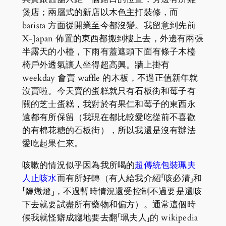
煲店；兩層式的新店以木色主打裝修，而
barista 方面從開業至今都沒變。我留意到先前
X-Japan 佈置的東西都搬到樓上去，外邊有兩張
半露天的小檯，下雨有蓋遮頭下面有條子木檯
椅戶外透氣讓人坐得超高興。牆上掛有
weekday 會賣 waffle 的木板，不過正值新年就
沒賣啦。今天賣的蛋糕就只有石板街和莓子有
關的芝士蛋糕，我對於有果仁和莓子的東西永
遠都有所保留（我現在都比較愛吃從前不喜歡
的有棉花糖的石板街），所以我還是沒有辦法
愛吃起果仁來。
咳嗽的情況似乎因為我所喝的
超傳統包裝珮夫
人止咳水
而有所好轉（有人給我介紹「咳必清」和
「鹽燉燈」，不過暫時情況還受控制不過要是還咳
下去就要試盡所有藥物和偏方）。通常這個時
候我就怪癖成癮地要去翻「珮夫人」的 wikipedia