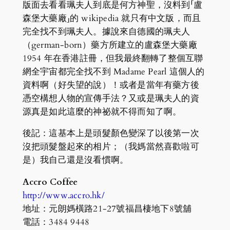
版面去看看珮夫人到底是何方神聖，沒料到「盧
森堡大藥廠」的 wikipedia 就只有中文版，而且
完全找不到珮夫人。據說來自德國的珮夫人
（german-born）藥方所建立的盧森堡大藥廠
1954 年在香港註冊，但我最終翻轉了整個互聯
網全宇宙都完全找不到 Madame Pearl 這個人的
資料啊（好失望的說）！或者是當年有藥方後
憑空構想人物的宣傳手法？又或是珮夫人的資
源真是如此這麼的神祕就不得而知了啊。
後記：這基本上是頭髮顏色變深了以後第一次
沒把頭髮盤起來的相片；（我媽當然喜歡啦可
是）我自己還是沒看慣啊。
Accro Coffee
http://www.accro.hk/
地址：元朗媽橫路21-27號福昌棲地下8號舖
電話：3484 9448