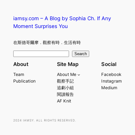
iamsy.com – A Blog by Sophia Ch. If Any
Moment Surprises You
在斯德哥爾摩．觀察有時．生活有時
S
Search
e
About
Site Map
Social
a
Team
About Me
Facebook
r
Publication
觀察手記
Instagram
c
追劇小組
Medium
h
閱讀報告
AF Knit
2024 IAMSY. ALL RIGHTS RESERVED.