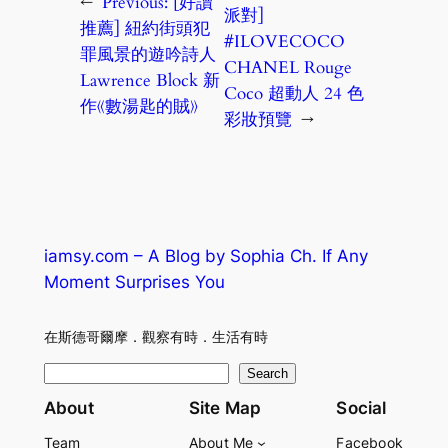
←
Previous:
[好讀
派對]
推薦] 紐約街頭犯
#ILOVECOCO
罪風景的遊吟詩人
CHANEL Rouge
Lawrence Block 新
Coco 超動人 24 色
作《數湯匙的賊》
彩妝預覽
→
iamsy.com – A Blog by Sophia Ch. If Any
Moment Surprises You
在斯德哥爾摩．觀察有時．生活有時
S
Search
e
About
Site Map
Social
a
Team
About Me
Facebook