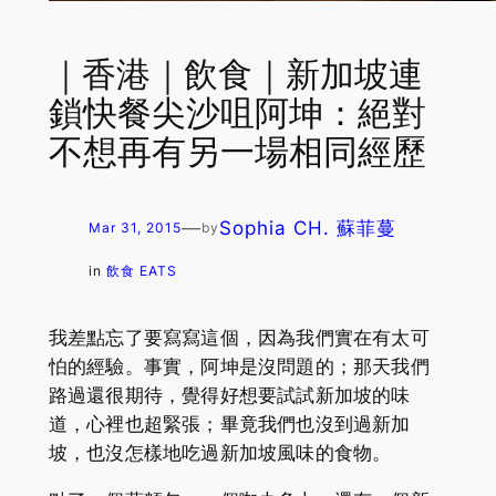
｜香港｜飲食｜新加坡連
鎖快餐尖沙咀阿坤：絕對
不想再有另一場相同經歷
—
Sophia CH. 蘇菲蔓
Mar 31, 2015
by
in
飲食 EATS
我差點忘了要寫寫這個，因為我們實在有太可
怕的經驗。事實，阿坤是沒問題的；那天我們
路過還很期待，覺得好想要試試新加坡的味
道，心裡也超緊張；畢竟我們也沒到過新加
坡，也沒怎樣地吃過新加坡風味的食物。