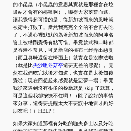
的小昆蟲（小昆蟲的意思其實就是那種會在垃
圾站才會有的那種啊），嚇得大家落荒而逃。
讓我覺得超可惜的是，從新加坡而來的風味就
被衛生打敗了。當然我完完全全的不會再去吃
了，不過心裡默默的為著新加坡而來的阿坤名
譽上被糟蹋覺得有點可惜。畢竟款式和口味都
是香港不常見，可是新店的檯布已經弄出惡臭
（而且臭味還留在檯面上）就實在是沒辦法啦
（就是比
尖沙咀冬菇亭
還要更差的感覺）。竟
然在我們吃完以後才知道，也實在是太後知後
覺啦；現在回想起來感覺就是惡夢一場；畢竟
我從來遇到沒有很多的餐廳就是 skip 了就算，
可是這個我卻按捺不住啊！（除了說好的事情
來分享，還得要提醒太大不要誤中地雷才夠好
朋友吧！）HELP！
如果大家知道那裡有好吃的咖央多士以及好吃