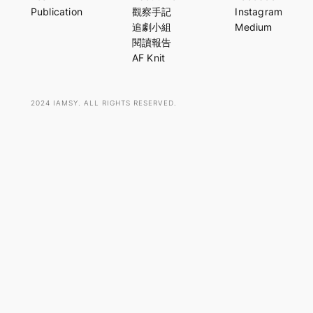
r
Publication
觀察手記
Instagram
c
追劇小組
Medium
h
閱讀報告
AF Knit
2024 IAMSY. ALL RIGHTS RESERVED.