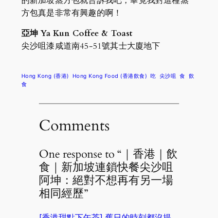
的新加坡蒸方包就告訴我吧，畢竟我對這種蒸
方包真是非常有興趣的啊！
亞坤 Ya Kun Coffee & Toast
尖沙咀漆咸道南45-51號其士大廈地下
Hong Kong (香港)
Hong Kong Food (香港飲食)
吃
尖沙咀
食
飲
食
Comments
One response to “｜香港｜飲
食｜新加坡連鎖快餐尖沙咀
阿坤：絕對不想再有另一場
相同經歷”
[香港甜點下午茶] 舊日的時刻都沒提