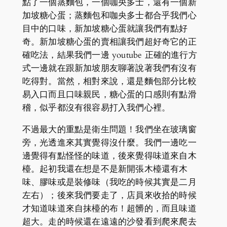
點了一個蒸麵包，一個咖央多士，還有一個新
加坡糖心蛋；蒸麵包和咖央多士都合乎我們心
目中的口味，新加坡糖心蛋就讓我們有點好
奇。新加坡糖心蛋的賣相讓我們超好奇它的正
確吃法，結果我們一邊 youtube 正確的進行方
式一邊就在跟新加坡朋友聊著說著我們有沒有
吃得對。當然，相對來說，還是麵包部分比較
易入口而且口味親民，糖心蛋的口感則有點滑
稽，似乎都沒有很容易打入我們心裡。
不過最大的重點是衛生問題！我們坐在玻璃窗
旁，光透進來其實覺得沒什麼。我們一邊吃一
邊覺得有點怪怪的味道，後來覺得味道來自木
檯。起初我還在想是不是新開張木檯還有木
味、膠味或是裝修味（我吃的時候其實是二月
左右）；後來我們要走了，店員來收拾的時候
才知道味道來自抹檯的布！超髒的，而且味道
超大。走的時候還在遠遠的沙發看到爬來爬去