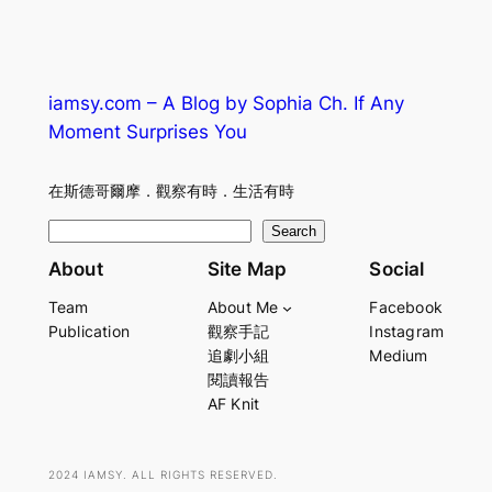
iamsy.com – A Blog by Sophia Ch. If Any
Moment Surprises You
在斯德哥爾摩．觀察有時．生活有時
S
Search
e
About
Site Map
Social
a
Team
About Me
Facebook
r
Publication
觀察手記
Instagram
c
追劇小組
Medium
h
閱讀報告
AF Knit
2024 IAMSY. ALL RIGHTS RESERVED.