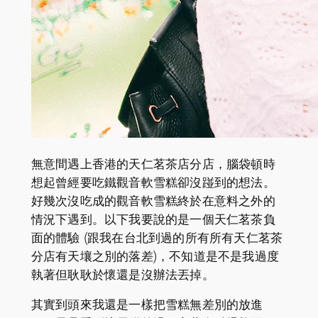
無意間遇上香港的天仁茗茶店分店，腦袋頓時
想起曾經要吃鐵觀音軟雪糕卻沒踫到的想法。
好幾次沒吃成的觀音軟雪糕終於在意料之外的
情況下遇到。以下我要說的是一個天仁茗茶負
面的體驗 (跟我在台北到過的所有所有天仁茗茶
分店有天壤之別的落差)，不知道是不是我過度
執著但耿耿於懷還是沒辦法丟掉。
其實到頭來我還是一樣把雪糕無差別的放進