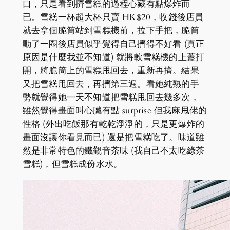
口，只是看到擠雪糕的過程心藏有點爆炸而
已。雪糕一杯超大杯只賣 HK$20，收錢後店員
就去拿個脆筒站到雪糕機前，拉下手把，脆筒
動了一圈後店員似乎覺得自己擠得不好看 (真正
原因是什麼我並不知道) 就將軟雪糕機的上蓋打
開，將脆筒上的雪糕甩回去，重新再擠。結果
又把雪糕甩回去，再擠第三遍。看她純熟的手
勢就覺得她一天不知道把雪糕甩回去幾多次，
雖然覺得畫面叫心臟有點 surprise 但我麻甩佬的
性格 (外出吃飯那有乾乾淨淨的，只是更爆炸的
畫面沒讓你看見而已) 還是把雪糕吃了。味道雖
然是非常特色的鐵觀音茶味 (我自己不太吃綠茶
雪糕)，但雪糕成份水水。