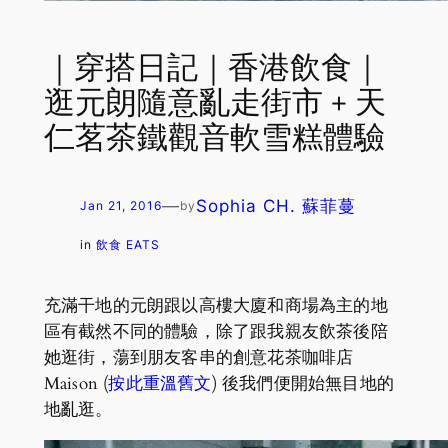
｜穿搭日記｜香港飲食｜
逛元朗隨意亂走街市 + 天
仁茗茶鐵觀音軟雪糕體驗
—
Sophia CH. 蘇菲蔓
Jan 21, 2016
by
in
飲食 EATS
充滿干地的元朗跟以高樓大廈和商場為主的地
區有截然不同的體驗，除了跟我親友飲茶後陪
她逛街，蕩到朋友客串的創意花茶咖啡店
Maison (
按此重溫舊文
) 後我們便開始無目地的
地亂逛。