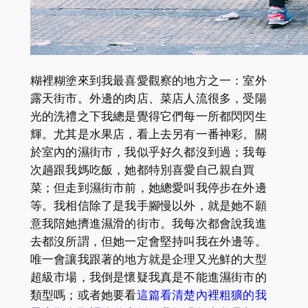
糊裡糊塗來到我最喜愛觀察的地方之一：室外
露天街市。外邊的肉店、菜店人流很多，受陽
光的洗禮之下我總是覺得它們每一所都閃閃生
輝。尤其是水果店，看上去另有一番神彩。關
於室內的濕街市，我似乎好久都沒到過；我每
次趟跟我媽吃飯，她都特別喜愛自己親自買
菜；但走到濕街市前，她總愛叫我停步在外邊
等。我相信除了是我手腳慢以外，就是她不願
意我陪她擠進濕滑的街市。我每次都會說我進
去都沒所謂，但她一定會堅持叫我在外邊等。
唯一會讓我跟著的地方就是企理又光鮮的大型
超級市場，我倒是懷疑我真是不能進濕街市的
類型嗎；或者她要看
這篇看清楚內裡粗獷的我