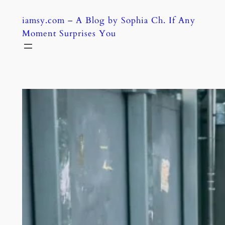
Skip
iamsy.com – A Blog by Sophia Ch. If Any
to
Moment Surprises You
content