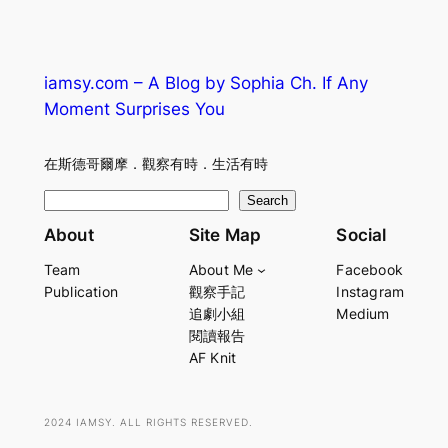
iamsy.com – A Blog by Sophia Ch. If Any
Moment Surprises You
在斯德哥爾摩．觀察有時．生活有時
S
Search
e
About
Site Map
Social
a
Team
About Me
Facebook
r
Publication
觀察手記
Instagram
c
追劇小組
Medium
h
閱讀報告
AF Knit
2024 IAMSY. ALL RIGHTS RESERVED.