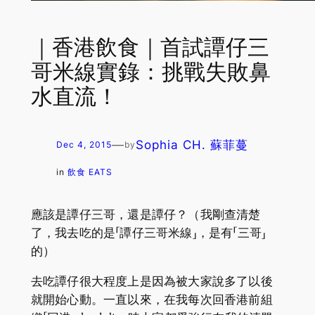
｜香港飲食｜首試譚仔三
哥米線實錄：挑戰失敗鼻
水直流！
—
Sophia CH. 蘇菲蔓
Dec 4, 2015
by
in
飲食 EATS
應該是譚仔三哥，還是譚仔？（我剛查清楚
了，我去吃的是「譚仔三哥米線」，是有「三哥」
的）
去吃譚仔很大程度上是因為被大家說多了以後
就開始心動。一直以來，在我每次回香港前組