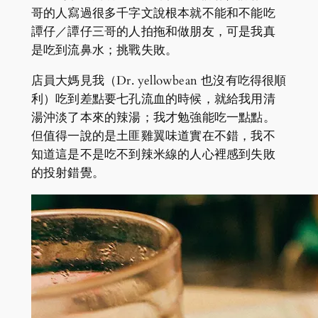
哥的人寫過很多千字文說根本就不能和不能吃
譚仔／譚仔三哥的人拍拖和做朋友，可是我真
是吃到流鼻水；挑戰失敗。
店員大媽見我（Dr. yellowbean 也沒有吃得很順
利）吃到差點要七孔流血的時候，就給我用清
湯沖淡了本來的辣湯；我才勉強能吃一點點。
但值得一說的是土匪雞翼味道實在不錯，我不
知道這是不是吃不到辣米線的人心裡感到失敗
的投射錯覺。