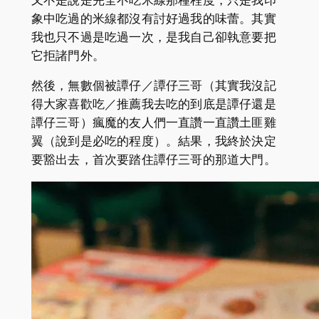
又不是說是完全不吃米線那種程度，只是我印
象中吃過的米線都沒有討好過我的味蕾。其實
我也只不過是吃過一次，是我自己卻執意要把
它拒諸門外。
然後，無數個被譚仔／譚仔三哥（其實我沒記
得大家喜歡吃／推薦我去吃的到底是譚仔還是
譚仔三哥）瘋魔的友人們一直讚一直讚土匪雞
翼（說到是必吃的程度）。結果，我終於決定
要豁出去，首次要踏住譚仔三哥的那道大門。