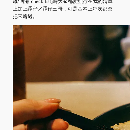
織「回港 check list」時大家都愛強行在我的清單
上加上譚仔／譚仔三哥，可是基本上每次都會
把它略過。