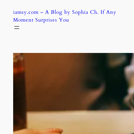
Skip
iamsy.com – A Blog by Sophia Ch. If Any
to
Moment Surprises You
content