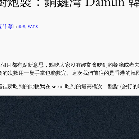
炮製：銅鑼灣 Damun 
 蘇菲蔓
in
飲食 EATS
ion，每個月都有點新意思，點吃大家沒有經常會吃到的餐廳或
餐的次數用一隻手掌也能數完。這次我們前往的是香港的韓
所吃到的比較我在 seoul 吃到的還高檔次一點點 (旅行