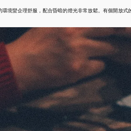
的環境蠻企理舒服，配合昏暗的燈光非常放鬆。有個開放式