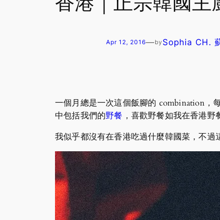
香港｜正宗韓國主廚
—
Sophia CH.
Apr 12, 2016
by
一個月總是一次這個飯腳的 combinat
中包括我們的
野餐
，喜歡野餐如我在香港野
我似乎都沒有在香港吃過什麼韓國菜，不過這裡