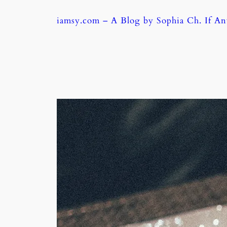
Skip
iamsy.com – A Blog by Sophia Ch. If A
to
content