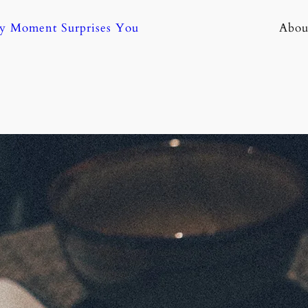
ny Moment Surprises You
Abou