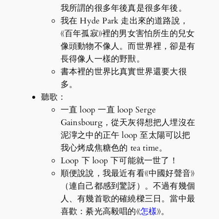
我所謂的很多年後真是很多年後。
我在 Hyde Park 走出來的道路說，
《百年孤寂》裡的男女害怕所生的兒女
像頭動物不像人。而世界裡，卻是有
長得像人一樣的野獸。
書本裡的世界比真實世界還要大很
多。
聽歌：
一直 loop 一直 loop Serge
Gainsbourg，從天灰得想把人埋沒在
泥濘之中的正午 loop 至太陽可以把
我心烤成焦糖色的 tea time。
Loop 下 loop 下可能就一世了！
順便說說，我最近有看《中國好聲音》
（連自己都感到驚訝）。不過有幾個
人、有幾首歌的確繞樑三日。當中最
喜歡：綦光高毅唱的《
怎樣
》。