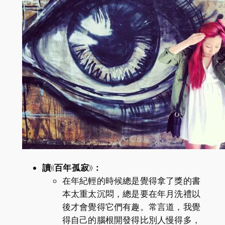
讀《百年孤寂》：
在年紀輕的時候總是覺得拿了獎的書
本太重太沉悶，總是要在年月洗禮以
後才會覺得它們有趣。常言道，我覺
得自己的腦根開發得比別人慢得多，