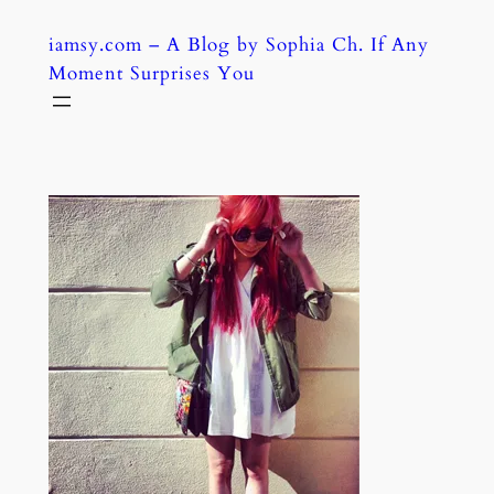
Skip
iamsy.com – A Blog by Sophia Ch. If Any
to
Moment Surprises You
content