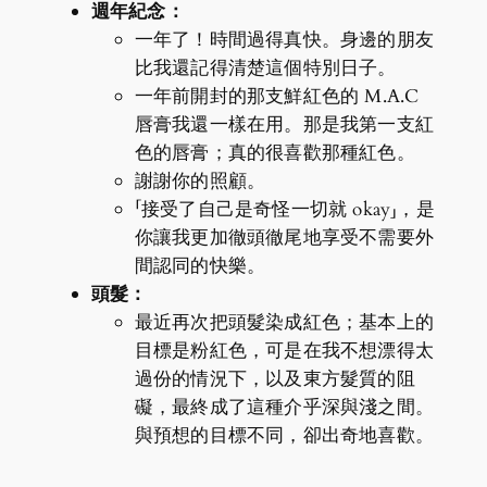
週年紀念：
一年了！時間過得真快。身邊的朋友
比我還記得清楚這個特別日子。
一年前開封的那支鮮紅色的 M.A.C
唇膏我還一樣在用。那是我第一支紅
色的唇膏；真的很喜歡那種紅色。
謝謝你的照顧。
「接受了自己是奇怪一切就 okay」，是
你讓我更加徹頭徹尾地享受不需要外
間認同的快樂。
頭髮：
最近再次把頭髮染成紅色；基本上的
目標是粉紅色，可是在我不想漂得太
過份的情況下，以及東方髮質的阻
礙，最終成了這種介乎深與淺之間。
與預想的目標不同，卻出奇地喜歡。