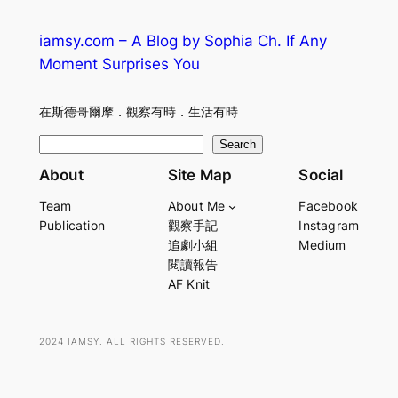
iamsy.com – A Blog by Sophia Ch. If Any
Moment Surprises You
在斯德哥爾摩．觀察有時．生活有時
S
Search
e
About
Site Map
Social
a
Team
About Me
Facebook
r
Publication
觀察手記
Instagram
c
追劇小組
Medium
h
閱讀報告
AF Knit
2024 IAMSY. ALL RIGHTS RESERVED.