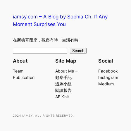
iamsy.com – A Blog by Sophia Ch. If Any
Moment Surprises You
在斯德哥爾摩．觀察有時．生活有時
S
Search
e
About
Site Map
Social
a
Team
About Me
Facebook
r
Publication
觀察手記
Instagram
c
追劇小組
Medium
h
閱讀報告
AF Knit
2024 IAMSY. ALL RIGHTS RESERVED.