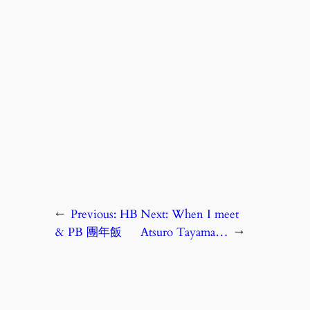
←
Previous:
HB
Next:
When I meet
& PB 團年飯
Atsuro Tayama…
→