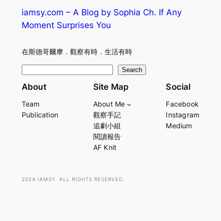
iamsy.com – A Blog by Sophia Ch. If Any
Moment Surprises You
在斯德哥爾摩．觀察有時．生活有時
S
Search
e
About
Site Map
Social
a
Team
About Me
Facebook
r
Publication
觀察手記
Instagram
c
追劇小組
Medium
h
閱讀報告
AF Knit
2024 IAMSY. ALL RIGHTS RESERVED.