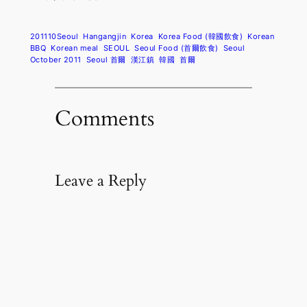
201110Seoul
Hangangjin
Korea
Korea Food (韓國飲食)
Korean
BBQ
Korean meal
SEOUL
Seoul Food (首爾飲食)
Seoul
October 2011
Seoul 首爾
漢江鎮
韓國
首爾
Comments
Leave a Reply