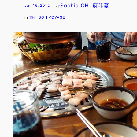
—
Sophia CH. 蘇菲蔓
Jan 16, 2012
by
in
旅行 BON VOYAGE