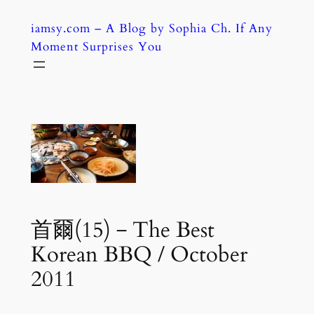
Skip
iamsy.com – A Blog by Sophia Ch. If Any
to
Moment Surprises You
content
首爾(15)－The Best
Korean BBQ / October
2011