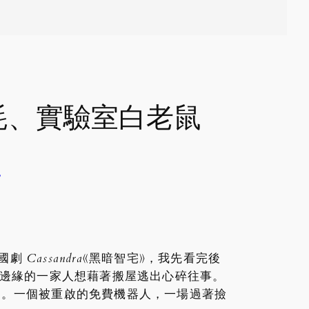
耗、實驗室白老鼠
記
德國劇
Cassandra
《黑暗智宅》，我先看完後
潰邊緣的一家人想藉著搬屋逃出心碎往事。
事件。一個被重啟的免費機器人，一場過著撿