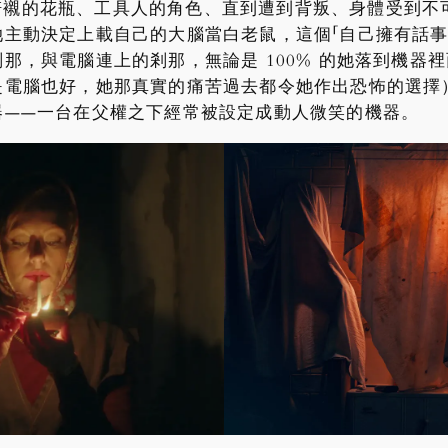
色。從陪襯的花瓶、工具人的角色、直到遭到背叛、身體受到
主動決定上載自己的大腦當白老鼠，這個「自己擁有話事權的
那，與電腦連上的剎那，無論是 100% 的她落到機器
是電腦也好，她那真實的痛苦過去都令她作出恐怖的選擇
器——一台在父權之下經常被設定成動人微笑的機器。