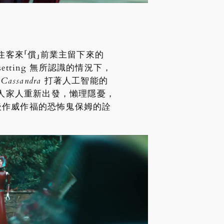
客來「償」前業主留下來的
ting 無所認識的情況下，
。
Cassandra
打著人工智能的
人家人重新出發，懶理隱憂，
後作威作福的恐怖鬼保姆的詮