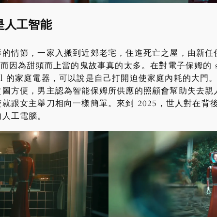
是人工智能
的情節，一家入搬到近郊老宅，住進死亡之屋，由新任住
而因為甜頭而上當的鬼故事真的太多。在對電子保姆的 set
onal 的家庭電器，可以說是自己打開迫使家庭內耗的大門
貪圖方便，男主認為智能保姆所供應的照顧會幫助失去親
就跟女主舉刀相向一樣簡單。來到 2025，世人對在背
的人工電腦。