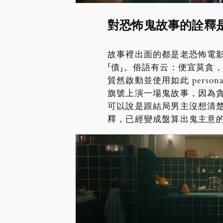
對恐怖鬼故事的詮釋
故事裡出面的都是老恐怖電影
「債」。俗語有云：便宜莫貪，
貿然啟動並使用如此 pers
旗號上演一場鬼故事，因為
可以說是跟結局男主沒想清楚
釋，已經變成盤算出鬼主意