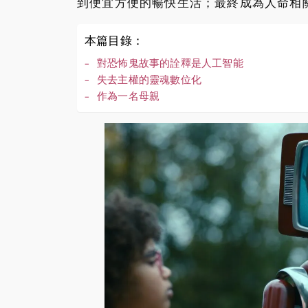
到便宜方便的暢快生活；最終成為人命相
本篇目錄：
對恐怖鬼故事的詮釋是人工智能
失去主權的靈魂數位化
作為一名母親