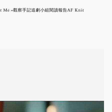
t Me
觀察手記
追劇小組
閱讀報告
AF Knit