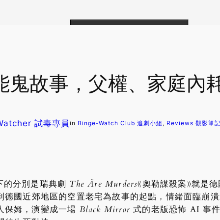
智能鬼故事，父權、家庭內
 Watcher 試毒專員
in
Binge-Watch Club 追劇小組
, 
Reviews 觀影筆
近收下的分別是瑞典劇
The Åre Murders
《奧勒謀殺案》就是
搬到德國近郊地區的空置老宅為故事的起點，情緒面臨崩
人保姆，演變成一場
Black Mirror
式的老版恐怖 AI 