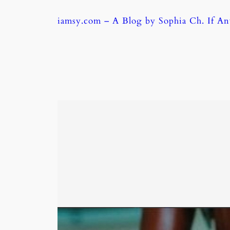
Skip
iamsy.com – A Blog by Sophia Ch. If A
to
content