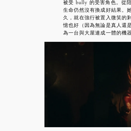
被受 bully 的受害角
生命仍然沒有換成好結果。她
久，就在強行被置入微笑的剎
憶也好（因為無論是真人還
為一台與大屋連成一體的機