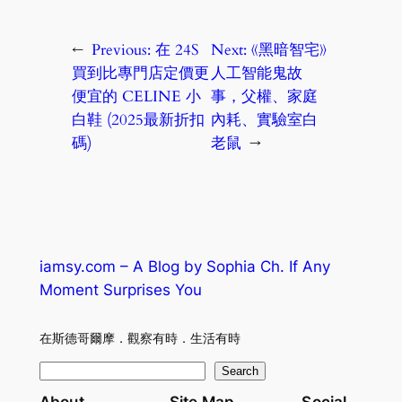
←
Previous:
在 24S
Next:
《黑暗智宅》
買到比專門店定價更
人工智能鬼故
便宜的 CELINE 小
事，父權、家庭
白鞋 (2025最新折扣
內耗、實驗室白
碼)
老鼠
→
iamsy.com – A Blog by Sophia Ch. If Any
Moment Surprises You
在斯德哥爾摩．觀察有時．生活有時
S
Search
e