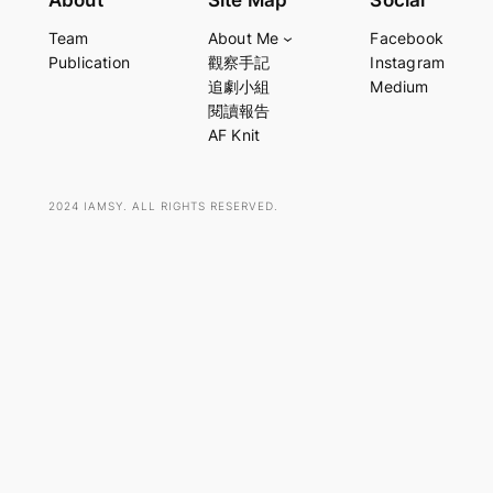
About
Site Map
Social
a
Team
About Me
Facebook
r
Publication
觀察手記
Instagram
c
追劇小組
Medium
h
閱讀報告
AF Knit
2024 IAMSY. ALL RIGHTS RESERVED.