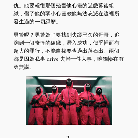
仇。他要報復那個殘害他心靈的遊戲幕後組
織，傷了他的弱小心靈教他無法忘滅在這裡所
發生過的一切經歷。
男警呢？男警為了要找到失蹤已久的哥哥，追
溯到一個奇怪的組織，潛入成功，似乎裡面有
超大的罪行，不能自拔要查過出落石出。兩個
都是因為私事 drive 去幹一件大事，唯獨慘在有
勇無謀。