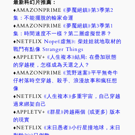
最新科幻片推薦：
♦AMAZONPRIME
《夢魘絕鎮》第3季第2
集：不能擺脫的輸家命運
♦AMAZONPRIME
《夢魘絕鎮》第3季第1
集：時間速度不一樣？第二層虛擬世界？
♦NETFLIX
Nope《虛無》: 柴娃娃就地取材的
戰鬥有點像 Stranger Things
♦APPLETV+
《人生複本》結局: 在疊加狀態
的穿越梗，怎樣成為天選之人？
♦AMAZONPRIME
《荒野迷案》平平無奇牛
仔村落時空穿越、殺手、浪漫故事和瘋狂想
像
♦NETFLIX
《人生複本》多重宇宙，自己穿越
過來綁架自己
♦APPLETV+
《群星》跨越兩個 (或更多) 版本
的現實
♦NETFLIX
《末日愚者》小行星撞地球，末日