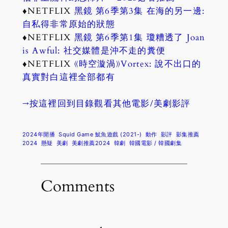
♦NETFLIX
黑鏡 第6季第3集 在海的另一邊:
自私得非常原始的狀態
♦NETFLIX
黑鏡 第6季第1集 瓊糟透了 Joan
is Awful: 社交媒體是沖不走的糞便
♦NETFLIX
《時空漩渦》Vortex: 說不出口的
真實對白這裡全部都有
→按這裡回到目錄觀看其他電影/美劇影評
2024年開播
Squid Game 魷魚遊戲 (2021-)
動作
影評
影集推薦
2024
懸疑
美劇
美劇推薦2024
韓劇
韓國電影 / 韓國劇集
Comments