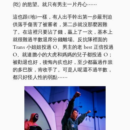
(吃) 的慾望。就只有男主一片丹心⋯⋯
這也跟《地》一樣，有人出手幹出第一步嚴刑迫
供落手傷害了被審者，第二步就沒那麼困難
了。在這裡只要沾了錢，贏上了一次，基本上
就很難過半數退席分錢離場。反抗隊裡面的
Trans 小姐姐投過 O、男主的老 best 正倍投過
O、就連膽小的大虎和媽媽的兒子都投過 O；
被勸退也好，後悔內疚也好，至少都贏過作祟
的多巴胺，肯收手了。可是人呢還不過半數，
都只好怪人性的弱點⋯⋯