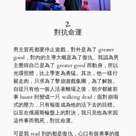
2.
對抗命運
男主冒死都要停止遊戲，對外是為了 greater
good，對內的主導大概是為了復仇。我認為男
主覺得自己是為了 greater good 而動身，所以
光環照體，比上季更為勇猛。其次，他一樣行
屍走肉，只求為了擊崩遊戲集團，為了解脫。
自從只有他一個人活著離場之後，朝夕都被前
事 haunt 到變成一只 walking dead；面對崩塌
式的壓力，只有報復成為他的活下去的目標。
以至在俄羅斯輪盤上的對決，我只見他為求因
這件事而戰死，對抗命運。
可是我 read 到的都是復仇，心口有個勇事的復