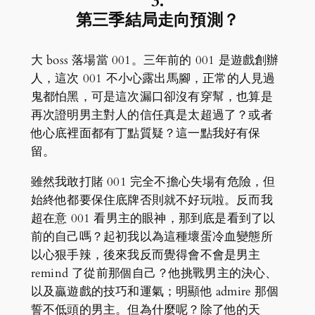
3.
第三季結局走向預測？
大 boss 落場當 001。三年前的 001 是遊戲創辦
人，這次 001 不小心露出馬腳，正常的人見過
鬼都怕黑，可是這次漏口卻沒有穿幫，也算是
再次證明男主對人的信任真是太超過了？或者
他心底裡面都有丁點質疑？這一點我好有保
留。
雖然我敢打賭 001 完全不擔心失場有危險，但
始終他都要保住底牌否則就不好玩啦。反而我
超在意 001 看男主的眼神，那到底是看到了以
前的自己嗎？起初我以為這種壞蛋冷血變態所
以心狠手辣，後來我反而覺得會不會是男主
remind 了從前那個自己？他挑戰男主的決心、
以及贏遊戲的技巧和運氣；明顯他 admire 那個
誓不低頭的男主。但為什麼呢？除了他的天