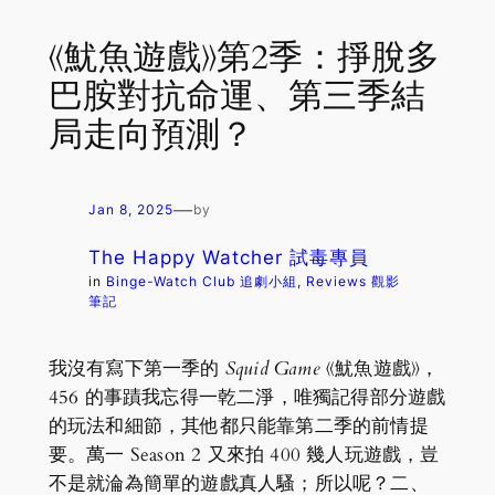
《魷魚遊戲》第2季：掙脫多
巴胺對抗命運、第三季結
局走向預測？
—
Jan 8, 2025
by
The Happy Watcher 試毒專員
in
Binge-Watch Club 追劇小組
, 
Reviews 觀影
筆記
我沒有寫下第一季的
Squid Game
《魷魚遊戲》，
456 的事蹟我忘得一乾二淨，唯獨記得部分遊戲
的玩法和細節，其他都只能靠第二季的前情提
要。萬一 Season 2 又來拍 400 幾人玩遊戲，豈
不是就淪為簡單的遊戲真人騷；所以呢？二、