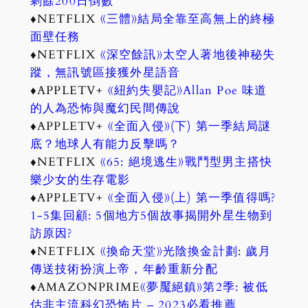
剩餘200日倒數
♦NETFLIX
《三體》結局全靠至高無上的終極
面壁任務
♦NETFLIX
《深空餘訊》太空人著地後神秘失
蹤，無訊號區接獲外星語音
♦APPLETV+
《紐約失嬰記》Allan Poe 味道
的人為恐怖與魔幻民間傳說
♦APPLETV+
《全面入侵》(下) 第一季結局謎
底？地球人有能力反擊嗎？
♦NETFLIX
《65: 絕境逃生》戰鬥型男主搭快
樂少女的生存電影
♦APPLETV+
《全面入侵》(上) 第一季值得嗎?
1-5集回顧: 5個地方5個故事揭開外星生物到
訪原因?
♦NETFLIX
《換命天堂》光陰換金計劃: 歲月
傳送技術扮演上帝，年齡重新分配
♦AMAZONPRIME
《夢魘絕鎮》第2季: 被低
估非主流科幻恐怖片 – 2023必看推薦