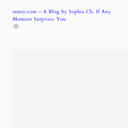
Skip
iamsy.com – A Blog by Sophia Ch. If Any
to
Moment Surprises You
content