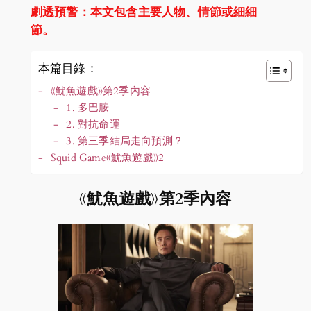
劇透預警：本文包含主要人物、情節或細細
節。
本篇目錄：
《魷魚遊戲》第2季內容
1. 多巴胺
2. 對抗命運
3. 第三季結局走向預測？
Squid Game《魷魚遊戲》2
《魷魚遊戲》第2季內容