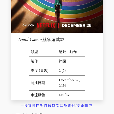
Squid Game
《魷魚遊戲》2
類型
懸疑、動作
製作
韓國
季度 (集數)
2 (7)
December 26,
開播日期
2024
串流媒體
Netflix
→按這裡回到目錄觀看其他電影/美劇影評