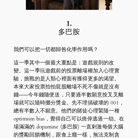
1.
多巴胺
我們可以把一切都歸咎化學作用嗎？
這一季其中一個最大重點是：遊戲規則的改
變。這一季玩遊戲前的投票離場權加入心理實
驗，挑戰的是人類心裡面有獲得更多的渴望。
本來大家投票拍拍屁股離場不死不傷就是沒有
錢——今年錢隨便送，只要過半數願意按叉叉離
場就可以隨時攤分獎金。先不理搞破壞的 001，
總有半數人不願意。他們的賭徒心理緊隨一種
optimism bias，覺得自己可以僥倖逃過一劫。在
場滿滿的 dopamine (多巴胺) 一直刺激每個大腦
的獎勵回饋機制，跟食上癮一樣，無法克制貪