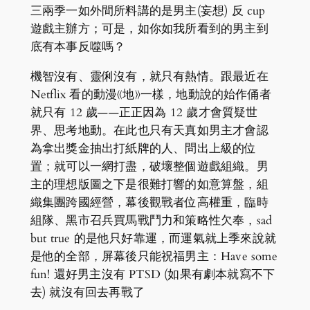
三兩季一如外間所料講的是男主(妄想) 反 cup
遊戲主辦方；可是，如你如我所看到的男主到
底有本事反噬嗎？
機智沒有、靈俐沒有，就只有熱情。跟最近在
Netflix 看的動漫《地》一樣，地動說的始作俑者
就只有 12 歲——正正因為 12 歲才會質疑世
界、思考地動。在此也只有天真如男主才會認
為拿出獎金抽出打紙牌的人、問出上級的位
置；就可以一網打盡，破壞整個遊戲組織。男
主的理想版圖之下是很難打響的如意算盤，組
織集團跨國經營，幕後觀戰者位高權重，臨時
組隊、黑市召兵買馬戰鬥力和策略性欠奉，sad
but true 的是他只好靠運，而運氣就上季來說就
是他的全部，屏幕後只能祝福男主：Have some
fun! 還好男主沒有 PTSD (如果有劇本就寫不下
去) 就沒有回去再戰了