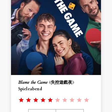
Blame the Game
《失控遊戲夜》
Spieleabend
Rating: 5 out of 10.