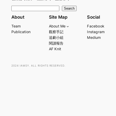
S
Search
e
About
Site Map
Social
a
Team
About Me
Facebook
r
Publication
觀察手記
Instagram
c
追劇小組
Medium
h
閱讀報告
AF Knit
2024 IAMSY. ALL RIGHTS RESERVED.