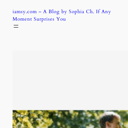
Skip
iamsy.com – A Blog by Sophia Ch. If Any
to
Moment Surprises You
content