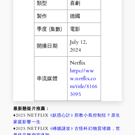
類型
喜劇
製作
德國
季度 (集數)
電影
July 12,
開播日期
2024
Netflix
https://ww
串流媒體
w.netflix.co
m/title/8166
3095
最新懸疑片推薦：
♦2025 NETFLIX
《妖惑心計》 邪教小島控制狂？原生
家庭影響一生
♦2025 NETFLIX
《磚牆謎攻》 古怪科幻物質堵牆，世