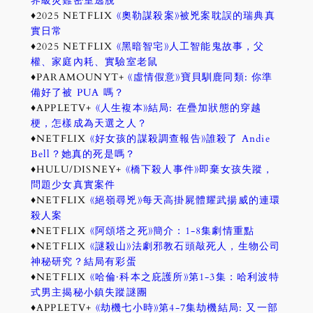
界級災難密室逃脫
♦2025 NETFLIX
《奧勒謀殺案》被兇案耽誤的瑞典真
實日常
♦2025 NETFLIX
《黑暗智宅》人工智能鬼故事，父
權、家庭內耗、實驗室老鼠
♦PARAMOUNYT+
《虛情假意》寶貝馴鹿同類: 你準
備好了被 PUA 嗎？
♦APPLETV+
《人生複本》結局: 在疊加狀態的穿越
梗，怎樣成為天選之人？
♦NETFLIX
《好女孩的謀殺調查報告》誰殺了 Andie
Bell？她真的死是嗎？
♦HULU/DISNEY+
《橋下殺人事件》即棄女孩失蹤，
問題少女真實案件
♦NETFLIX
《絕嶺尋兇》每天高掛屍體耀武揚威的連環
殺人案
♦NETFLIX
《阿頌塔之死》簡介：1-8集劇情重點
♦NETFLIX
《謎殺山》法劇邪教石頭敲死人，生物公司
神秘研究？結局有彩蛋
♦NETFLIX
《哈倫·科本之庇護所》第1-3集：哈利波特
式男主揭秘小鎮失蹤謎團
♦APPLETV+
《劫機七小時》第4-7集劫機結局: 又一部