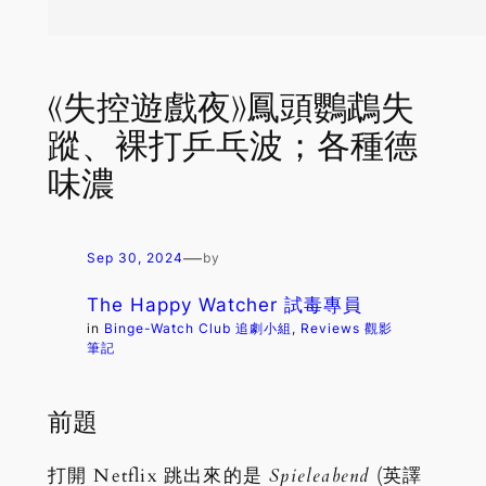
《失控遊戲夜》鳳頭鸚鵡失
蹤、裸打乒乓波；各種德
味濃
—
Sep 30, 2024
by
The Happy Watcher 試毒專員
in
Binge-Watch Club 追劇小組
, 
Reviews 觀影
筆記
前題
打開 Netflix 跳出來的是
Spieleabend
(英譯