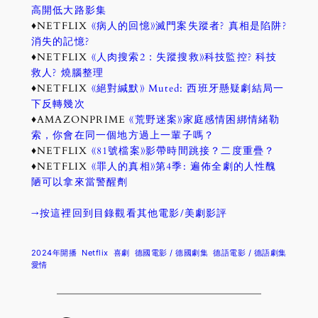
高開低大路影集
♦NETFLIX
《病人的回憶》滅門案失蹤者? 真相是陷阱?
消失的記憶?
♦NETFLIX
《人肉搜索2：失蹤搜救》科技監控? 科技
救人? 燒腦整理
♦NETFLIX
《絕對緘默》 Muted: 西班牙懸疑劇結局一
下反轉幾次
♦AMAZONPRIME
《荒野迷案》家庭感情困綁情緒勒
索，你會在同一個地方過上一輩子嗎？
♦NETFLIX
《81號檔案》影帶時間跳接？二度重疊？
♦NETFLIX
《罪人的真相》第4季: 遍佈全劇的人性醜
陋可以拿來當警醒劑
→按這裡回到目錄觀看其他電影/美劇影評
2024年開播
Netflix
喜劇
德國電影 / 德國劇集
德語電影 / 德語劇集
愛情