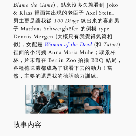
Blame the Game
)，點來沒多久就看到 Joko
& Klaas 裡面常出現的老臣子 Axel Stein。
男主更是讓我從
100 Dinge
練出來的喜劇男
子 Matthias Schweighöfer 的倒模 type
Dennis Morgen (大概只有我覺得氣質相
似)，女配是
Woman of the Dead
(和
Tatort
)
裡面的小阿姨 Anna Maria Mühe；取景柏
林，片末還在 Berlin Zoo 拍攝 BBQ 結局，
各種德味濃都成為了我看下去的動力！當
然，主要的還是我的德語聽力訓練。
故事內容