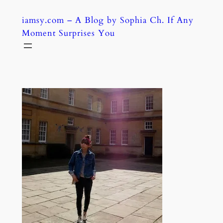
Skip
iamsy.com – A Blog by Sophia Ch. If Any
to
Moment Surprises You
content