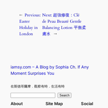
←
Previous:
Next:
超強修復：Clé
Easter
de Peau Beauté Gentle
Holiday in
Balancing Lotion 平衡柔
London
膚水
→
iamsy.com – A Blog by Sophia Ch. If Any
Moment Surprises You
在斯德哥爾摩．觀察有時．生活有時
S
Search
e
About
Site Map
Social