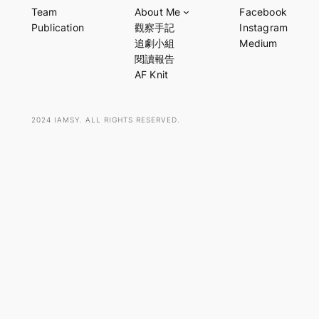
a
Team
About Me
Facebook
r
Publication
觀察手記
Instagram
c
追劇小組
Medium
h
閱讀報告
AF Knit
2024 IAMSY. ALL RIGHTS RESERVED.