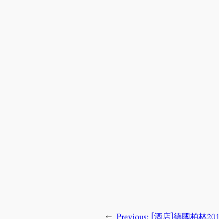
←
Previous:
[酒店]德國柏林20