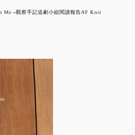
t Me
觀察手記
追劇小組
閱讀報告
AF Knit