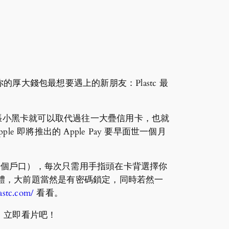
大錢包最想要遇上的新朋友：Plastc 最
的付款卡。一張小黑卡就可以取代過往一大疊信用卡，也就
e 即將推出的 Apple Pay 要早面世一個月
之中（最多二十個戶口），每次只需用手指頭在卡背選擇你
連成一體，大前題當然是有密碼鎖定，同時若然一
astc.com/
看看。
，立即看片吧！