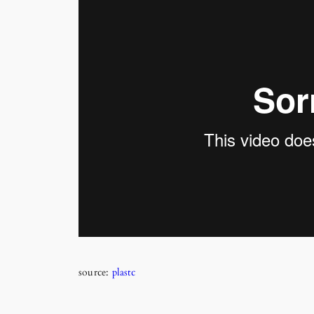
source:
plastc