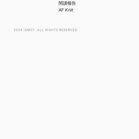
h
閱讀報告
AF Knit
2024 IAMSY. ALL RIGHTS RESERVED.