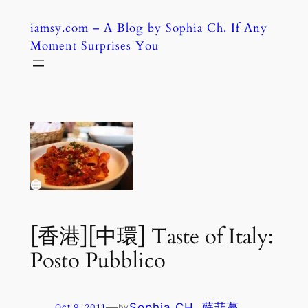
Skip
iamsy.com – A Blog by Sophia Ch. If Any
to
Moment Surprises You
content
[香港][中環] Taste of Italy:
Posto Pubblico
—
Sophia CH. 蘇菲蔓
Oct 9, 2011
by