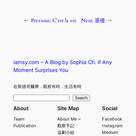
←
Previous:
C’est la vie
Next:
退後
→
iamsy.com – A Blog by Sophia Ch. If Any
Moment Surprises You
在斯德哥爾摩．觀察有時．生活有時
S
Search
e
About
Site Map
Social
a
Team
About Me
Facebook
r
Publication
觀察手記
Instagram
c
追劇小組
Medium