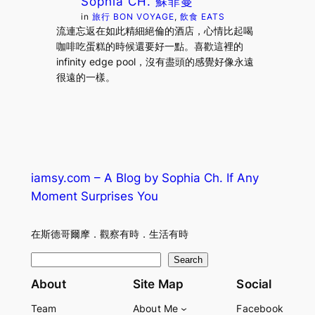
Sophia CH. 蘇菲蔓
in
旅行 BON VOYAGE
, 
飲食 EATS
流連忘返在如此精細絕倫的酒店，心情比起喝
咖啡吃蛋糕的時候還要好一點。喜歡這裡的
infinity edge pool，沒有盡頭的感覺好像永遠
很遠的一樣。
iamsy.com – A Blog by Sophia Ch. If Any
Moment Surprises You
在斯德哥爾摩．觀察有時．生活有時
S
Search
e
About
Site Map
Social
a
Team
About Me
Facebook