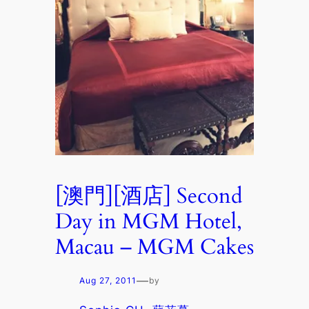
[澳門][酒店] Second
Day in MGM Hotel,
Macau – MGM Cakes
—
Aug 27, 2011
by