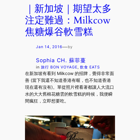
｜新加坡｜期望太多
注定難過：Milkcow
焦糖爆谷軟雪糕
—
Jan 14, 2016
by
Sophia CH. 蘇菲蔓
in
旅行 BON VOYAGE
, 
飲食 EATS
在新加坡有看到 Milkcow 的招牌，覺得非常面
善 (當下我還不知道香港有喔，也不知道香港
現在還有沒有)。單從照片裡看著都讓人大流口
水的大大舊棉花糖雲的軟雪糕的時候，我便瞬
間瘋狂，立即想要吃。