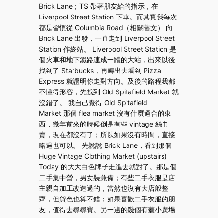
Brick Lane；TS 帶著朋友給的指示，在
Liverpool Street Station 下車。而其實我每次
都是習慣從 Columbia Road（相關舊文） 向
Brick Lane 出發，一直走到 Liverpool Street
Station 作終站。 Liverpool Street Station 是
個火車和地下鐵路連成一體的大站，出來以後
找到了 Starbucks，再轉出去看到 Pizza
Express 就證明你走對方向。及後的路程我都
不懂得形容，先找到 Old Spitafield Market 就
沒錯了。 我自己覺得 Old Spitafield
Market 那個 flea market 沒有什麼適合的東
西，幾年前來的時候倒是有些 vintage 絲巾
賣，現在都沒有了；所以如果沒有時間，直接
略過也可以。 先說說 Brick Lane，看到那個
Huge Vintage Clothing Market (upstairs)
Today 的大大白色牌子走進去就對了。那是個
二手集中營，男女裝兼備；有些二手衣服是店
主親自加工改造過的，當然也沒有大店般整
齊，但貨色也算不錯；如果喜歡二手衣服的朋
友，值得去尋尋寶。另一邊的幾個有蓋小廣場