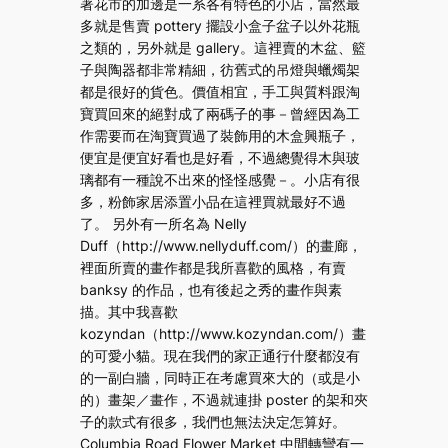
著花市的加邊是一系各有特色的小店，當然最
多就是售賣 pottery 擺設小盒子盆子以外花瓶
之類的，另外就是 gallery。這裡賣的木盆、籃
子與陶器都非常精細，彷舊式的吊燈與蠟燭架
都是很好的貨色。價值相宜，手工與質料跟淘
寶買回來的絕對成了兩碼子的事－曾經因為工
作需要而在淘寶買過了裝飾用的木盒興瓶子，
便宜是便宜好看也是好看，不過總覺得木與玻
璃都有一種說不出來的怪怪感覺－。小店有很
多，粉飾家居添置小品在這裡買就最好不過
了。 另外有一所名為 Nelly
Duff（http://www.nellyduff.com/）的畫廊，
裡面所賣的畫作都是我所喜歡的風格，有賣
banksy 的作品，也有後起之秀的畫作與素
描。其中我喜歡
kozyndan（http://www.kozyndan.com/）畫
的可愛小貓。現在我們的家正通行什麼都沒有
的一副白牆，同時正在考慮買來大的（或是小
的）畫架／畫作，不過就連掛 poster 的架和夾
子的款式有很多，我們也無法決定怎算好。
Columbia Road Flower Market 中間轉彎有一