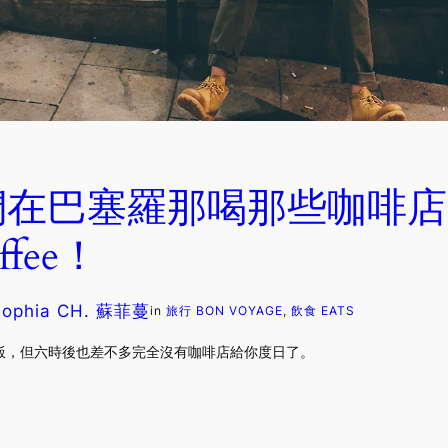
在巴塞羅那喝那些咖啡店
offee！
Sophia CH. 蘇菲蔓
in
旅行 BON VOYAGE
, 
飲食 EATS
飯，但六時後也差不多完全沒有咖啡店給你度日了。