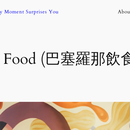
ny Moment Surprises You
Abou
na Food (巴塞羅那飲