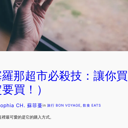
塞羅那超市必殺技：讓你買
定要買！）
Sophia CH. 蘇菲蔓
in
旅行 BON VOYAGE
, 
飲食 EATS
這裡最可愛的是它的購入方式。