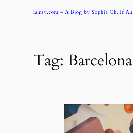
Skip
iamsy.com – A Blog by Sophia Ch. If A
to
content
Tag:
Barcelo