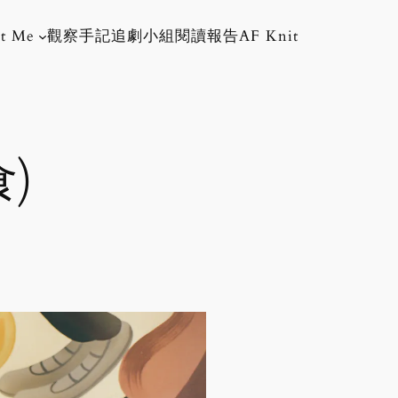
t Me
觀察手記
追劇小組
閱讀報告
AF Knit
食)