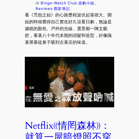
in
Binge-Watch Club 追劇小組
, 
Reviews 觀影筆記
看《咒怨之始》的心路歷程波伏起落很大。開
始的時候覺得自己實在好久沒看日劇，無論是
濾鏡的顏色、戶外的光線、選景都一陣文藝
腔，看著八十年代末期的頭髮和造型，好像隔
著屏幕從鼻子吸到古著店的味道。
Netflix《情罔森林》：
就算一屋暗燈照不穿