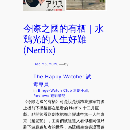
今際之國的有栖｜水
鶏光的人生好難
(Netflix)
—
Dec 25, 2020
by
The Happy Watcher 試
毒專員
in
Binge-Watch Club 追劇小組
, 
Reviews 觀影筆記
《今際之國的有栖》可是說是橫跨我搬家前後
上機前下機後都在追看的 Netflix 十二月巨
獻。點開後看到劇本把舞台變成空無一人的東
京（超驚艷），主角們被迫進入看似相同但只
剩下遊戲參加者的世界，為延續生命簽證而參