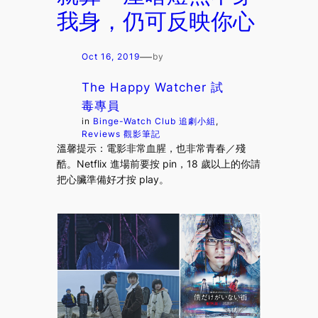
我身，仍可反映你心
—
Oct 16, 2019
by
The Happy Watcher 試
毒專員
in
Binge-Watch Club 追劇小組
, 
Reviews 觀影筆記
溫馨提示：電影非常血腥，也非常青春／殘
酷。Netflix 進場前要按 pin，18 歲以上的你請
把心臟準備好才按 play。