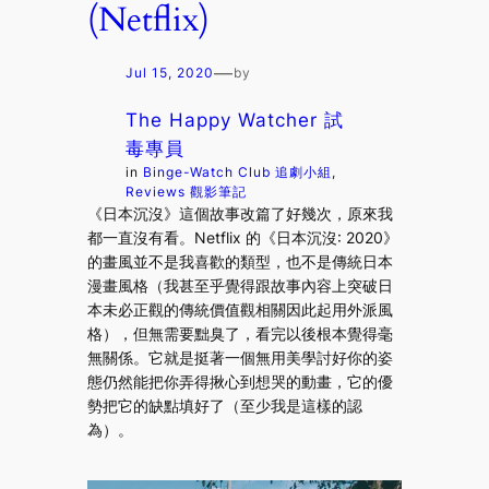
(Netflix)
—
Jul 15, 2020
by
The Happy Watcher 試
毒專員
in
Binge-Watch Club 追劇小組
, 
Reviews 觀影筆記
《日本沉沒》這個故事改篇了好幾次，原來我
都一直沒有看。Netflix 的《日本沉沒: 2020》
的畫風並不是我喜歡的類型，也不是傳統日本
漫畫風格（我甚至乎覺得跟故事內容上突破日
本未必正觀的傳統價值觀相關因此起用外派風
格），但無需要黜臭了，看完以後根本覺得毫
無關係。它就是挺著一個無用美學討好你的姿
態仍然能把你弄得揪心到想哭的動畫，它的優
勢把它的缺點填好了（至少我是這樣的認
為）。