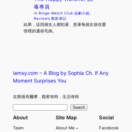
毒專員
in
Binge-Watch Club 追劇小組
, 
Reviews 觀影筆記
結果，這四個女人都犯著、患著每個女孩在愛
情裡的通俗毛病。
iamsy.com – A Blog by Sophia Ch. If Any
Moment Surprises You
在斯德哥爾摩．觀察有時．生活有時
S
Search
e
About
Site Map
Social
a
Team
About Me
Facebook
r