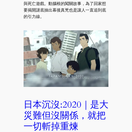
與死亡遊戲。動腦根的闖關故事，為了回家想
要揭開謎底抽出幕後真兇也是讓人一直追到底
的引力線。
日本沉沒:2020｜是大
災難但沒關係，就把
一切斬掉重煉