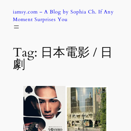
Skip
iamsy.com – A Blog by Sophia Ch. If Any
to
Moment Surprises You
content
Tag:
日本電影 / 日
劇