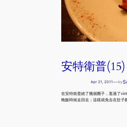
安特衛普(15)－吃
—
S
Apr 21, 2011
by
在安特衛普繞了幾個圈子，逛過了vi
晚飯時候走回去；這樣就免去在肚子