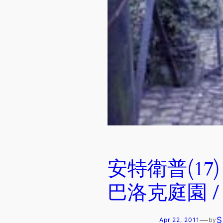
安特衛普(17
巴洛克庭園 / M
—
S
Apr 22, 2011
by