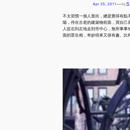
—
S
Apr 25, 2011
by
不太習慣一個人逛街，總是覺得有點
陽，停在古老的建築物前面，買自己喜
人從右到左地走到市中心，無所事事地
面的眾生相，奇妙得來又很有趣。比利