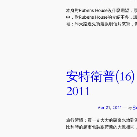
本身對Rubens House沒什麼期望，
中，對Rubens House的介紹不多
裡；昨天路過先買幾張明信片來寫，
安特衛普(16)－
2011
—
S
Apr 21, 2011
by
旅行習慣：買一支大大的礦泉水放到
比利時的超市包裝跟荷蘭的大致相同