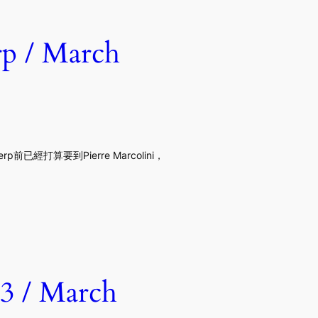
p / March
已經打算要到Pierre Marcolini，
3 / March