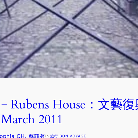
)－Rubens House：文
arch 2011
ophia CH. 蘇菲蔓
in
旅行 BON VOYAGE