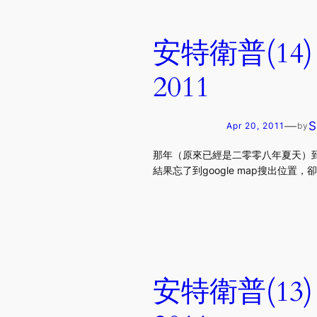
安特衛普(14)－Pi
2011
—
S
Apr 20, 2011
by
那年（原來已經是二零零八年夏天）到Bruss
結果忘了到google map搜出位置，卻誤打
安特衛普(13)－De