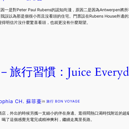
原因一是對Peter Paul Rubens的認知尚淺，原因二是因為Antwerp
，讓我誤以為那是個很小而且沒看頭的住宅。門票設在Rubens House外邊的
覺得明信片沒什麼驚喜看頭，也就更沒有什麼期望。
旅行習慣：Juice Everyday
ophia CH. 蘇菲蔓
in
旅行 BON VOYAGE
酒店，外出的時候另攜一支細小的伴在身邊。逛得悶熱口渴時找附近的超
，喝了這個感覺充電完成精神爽利，繼續走萬里長路。