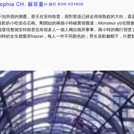
ophia CH. 蘇菲蔓
in
旅行 BON VOYAGE
不知所措的擔憂。那天在安特衛普，面對那道已經走得很熟稔的大街，還
歡的小吃坐在石椅。剛開始的兩個小時確實很難過；Monsieur yb在
發現整個安特衛普也有很多人一個人獨自無所事事。兩小時的獨行習慣了，
時的女生都愛穿blazer，每人一件不同顏色的；男生喜歡戴帽子，什麼