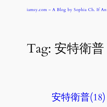
Skip
iamsy.com – A Blog by Sophia Ch. If A
to
content
Tag:
安特衛普
安特衛普(18)