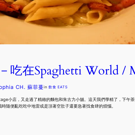
在Spaghetti World / M
ophia CH. 蘇菲蔓
in
飲食 EATS
ntage小店，又走過了精緻的麵包和朱古力小舖。這天我們學精了，下午
餓時隨便亂吃吃中地雷或是頂著空肚子還要急著找食肆的煩惱。