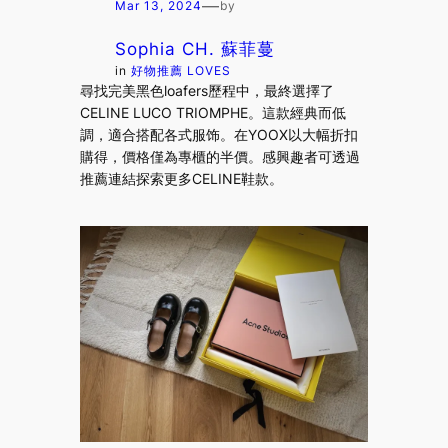
—
Mar 13, 2024
by
Sophia CH. 蘇菲蔓
in
好物推薦 LOVES
尋找完美黑色loafers歷程中，最終選擇了
CELINE LUCO TRIOMPHE。這款經典而低
調，適合搭配各式服饰。在YOOX以大幅折扣
購得，價格僅為專櫃的半價。感興趣者可透過
推薦連結探索更多CELINE鞋款。