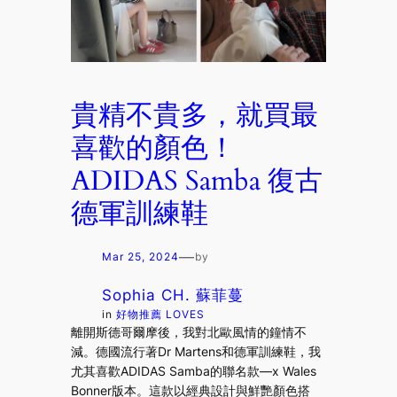
貴精不貴多，就買最
喜歡的顏色！
ADIDAS Samba 復古
德軍訓練鞋
—
Mar 25, 2024
by
Sophia CH. 蘇菲蔓
in
好物推薦 LOVES
離開斯德哥爾摩後，我對北歐風情的鐘情不
減。德國流行著Dr Martens和德軍訓練鞋，我
尤其喜歡ADIDAS Samba的聯名款—x Wales
Bonner版本。這款以經典設計與鮮艷顏色搭