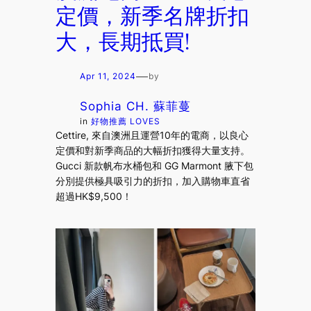
定價，新季名牌折扣
大，長期抵買!
—
Apr 11, 2024
by
Sophia CH. 蘇菲蔓
in
好物推薦 LOVES
Cettire, 來自澳洲且運營10年的電商，以良心
定價和對新季商品的大幅折扣獲得大量支持。
Gucci 新款帆布水桶包和 GG Marmont 腋下包
分別提供極具吸引力的折扣，加入購物車直省
超過HK$9,500！