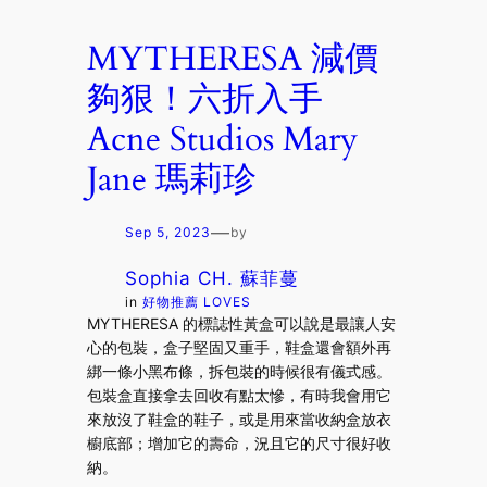
MYTHERESA 減價
夠狠！六折入手
Acne Studios Mary
Jane 瑪莉珍
—
Sep 5, 2023
by
Sophia CH. 蘇菲蔓
in
好物推薦 LOVES
MYTHERESA 的標誌性黃盒可以說是最讓人安
心的包裝，盒子堅固又重手，鞋盒還會額外再
綁一條小黑布條，拆包裝的時候很有儀式感。
包裝盒直接拿去回收有點太慘，有時我會用它
來放沒了鞋盒的鞋子，或是用來當收納盒放衣
櫥底部；增加它的壽命，況且它的尺寸很好收
納。