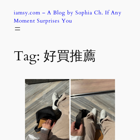
Skip
iamsy.com – A Blog by Sophia Ch. If Any
to
Moment Surprises You
content
Tag:
好買推薦