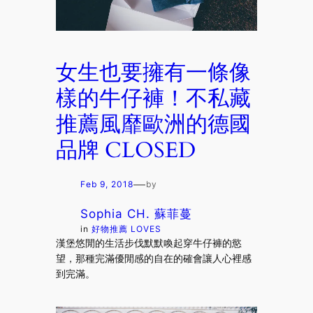
女生也要擁有一條像
樣的牛仔褲！不私藏
推薦風靡歐洲的德國
品牌 CLOSED
—
Feb 9, 2018
by
Sophia CH. 蘇菲蔓
in
好物推薦 LOVES
漢堡悠閒的生活步伐默默喚起穿牛仔褲的慾
望，那種完滿優閒感的自在的確會讓人心裡感
到完滿。