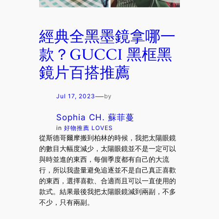
經典全黑墨鏡拿哪一
款？GUCCI 黑框黑
鏡片百搭推薦
—
Jul 17, 2023
by
Sophia CH. 蘇菲蔓
in
好物推薦 LOVES
從斯德哥爾摩搬到柏林的時候，我把太陽眼鏡
的數目大幅度減少，太陽眼鏡並不是一定可以
與時並進的東西，每個季度都有自己的大流
行，所以我盡量避免追逐並不是自己真正喜歡
的東西，選擇喜歡、合適而且可以一直使用的
款式。結果最後我把太陽眼鏡減到兩副，不多
不少，只有兩副。