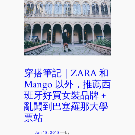
穿搭筆記｜ZARA 和
Mango 以外，推薦西
班牙好買女裝品牌 +
亂闖到巴塞羅那大學
票站
—
Jan 18, 2018
by