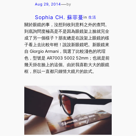
—
Aug 29, 2014
by
Sophia CH. 蘇菲蔓
in
生活
關於眼鏡的事，沒想到收到意料之外的查問。
到底詢問度極高是不是因為眼鏡架上臉就完全
成了另一個樣子？朋友總是在說架上眼鏡的樣
子看上去比較年輕！說說新眼鏡吧。新眼鏡來
自 Giorgio Armani，我選了比較淺色的玳瑁
色，型號是 AR7003 5002 52mm；也就是前
幾天掛在臉上的這個。由於我喜歡大大的眼鏡
框，所以一直都只鍾情大鏡片的款式。