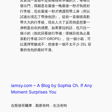
其實我一直都不是那種很有準備的人，每每出
發出門，我都是在最後一晚最後一秒才執搭好
行李箱，也在最後一秒才將護照帶上身（所以
試過出境忘了帶身份證）。從前一直都很喜歡
帶大大的行李箱，現在人大了反而倒是想要一
身輕盈自在的感覺。如果要拉的話，也只拉一
個小的（按此回看旅行準備：堪稱目前為止最
喜歡行李箱 DOT-DROPS）。拉一個小箱，可
以選擇寄艙或不；然後拿一個不太不少 25L 容
量的包包的最好不過。
iamsy.com – A Blog by Sophia Ch. If Any
Moment Surprises You
在斯德哥爾摩．觀察有時．生活有時