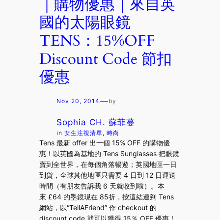
｜購物優惠｜來自英
國的太陽眼鏡
TENS：15%OFF
Discount Code 節扣
優惠
—
Nov 20, 2014
by
Sophia CH. 蘇菲蔓
in
女生注視清單
, 
時尚
Tens 最新 offer 出一個 15% OFF 的購物優
惠！以英國為基地的 Tens Sunglasses 把眼鏡
賣到全世界，在每個角落暢遊；英國地區一日
到貨，全球其他地區只需要 4 日到 12 日運送
時間（有朋友告訴我 6 天就收到啦）。本
來 £64 的墨鏡現在 85折，按這結連到 Tens
網站，以“TellAFriend” 作 checkout 的
discount code 就可以獲得 15％ OFF 優惠！