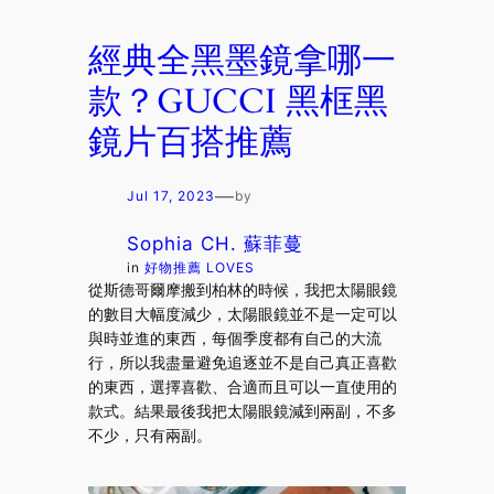
經典全黑墨鏡拿哪一
款？GUCCI 黑框黑
鏡片百搭推薦
—
Jul 17, 2023
by
Sophia CH. 蘇菲蔓
in
好物推薦 LOVES
從斯德哥爾摩搬到柏林的時候，我把太陽眼鏡
的數目大幅度減少，太陽眼鏡並不是一定可以
與時並進的東西，每個季度都有自己的大流
行，所以我盡量避免追逐並不是自己真正喜歡
的東西，選擇喜歡、合適而且可以一直使用的
款式。結果最後我把太陽眼鏡減到兩副，不多
不少，只有兩副。