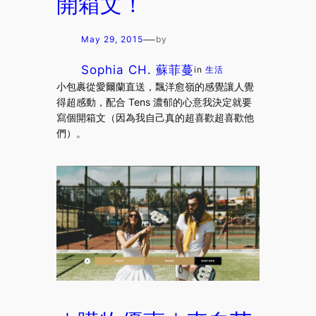
開箱文！
—
May 29, 2015
by
Sophia CH. 蘇菲蔓
in
生活
小包裹從愛爾蘭直送，飄洋愈嶺的感覺讓人覺
得超感動，配合 Tens 濃郁的心意我決定就要
寫個開箱文（因為我自己真的超喜歡超喜歡他
們）。