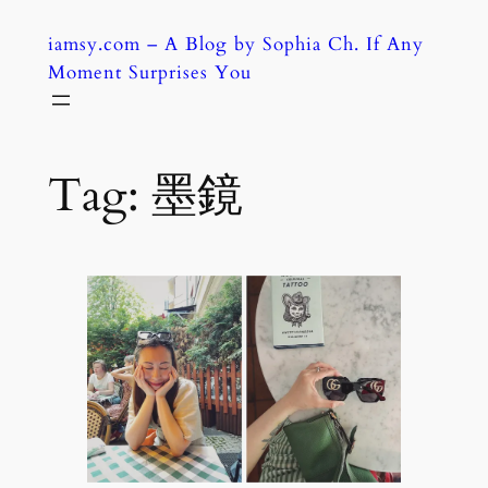
Skip
iamsy.com – A Blog by Sophia Ch. If Any
to
Moment Surprises You
content
Tag:
墨鏡