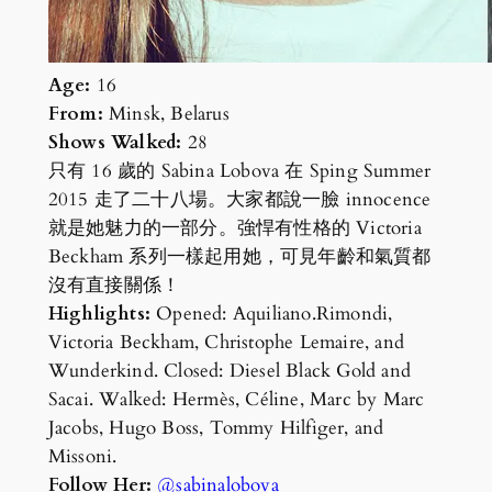
Age:
16
From:
Minsk, Belarus
Shows Walked:
28
只有 16 歲的 Sabina Lobova 在 Sping Summer
2015 走了二十八場。大家都說一臉 innocence
就是她魅力的一部分。強悍有性格的 Victoria
Beckham 系列一樣起用她，可見年齡和氣質都
沒有直接關係！
Highlights:
Opened: Aquiliano.Rimondi,
Victoria Beckham, Christophe Lemaire, and
Wunderkind. Closed: Diesel Black Gold and
Sacai. Walked: Hermès, Céline, Marc by Marc
Jacobs, Hugo Boss, Tommy Hilfiger, and
Missoni.
Follow Her:
@sabinalobova