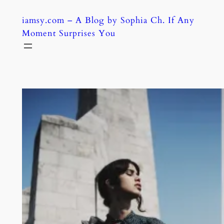
Skip
iamsy.com – A Blog by Sophia Ch. If Any
to
Moment Surprises You
content