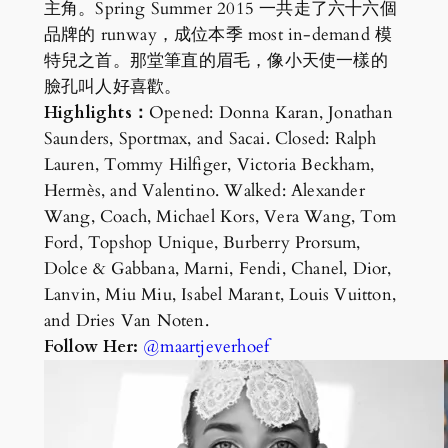
主角。Spring Summer 2015 一共走了六十六個
品牌的 runway，成位本季 most in-demand 模
特兒之首。那堂筆直的眉毛，像小天使一樣的
臉孔叫人好喜歡。
Highlights：
Opened: Donna Karan, Jonathan
Saunders, Sportmax, and Sacai. Closed: Ralph
Lauren, Tommy Hilfiger, Victoria Beckham,
Hermès, and Valentino. Walked: Alexander
Wang, Coach, Michael Kors, Vera Wang, Tom
Ford, Topshop Unique, Burberry Prorsum,
Dolce & Gabbana, Marni, Fendi, Chanel, Dior,
Lanvin, Miu Miu, Isabel Marant, Louis Vuitton,
and Dries Van Noten.
Follow Her:
@maartjeverhoef