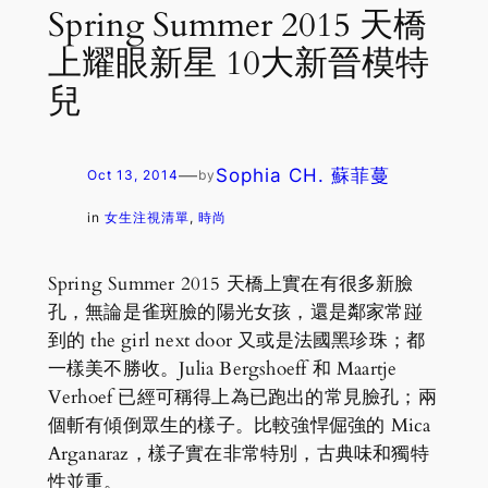
Spring Summer 2015 天橋
上耀眼新星 10大新晉模特
兒
—
Sophia CH. 蘇菲蔓
Oct 13, 2014
by
in
女生注視清單
, 
時尚
Spring Summer 2015 天橋上實在有很多新臉
孔，無論是雀斑臉的陽光女孩，還是鄰家常踫
到的 the girl next door 又或是法國黑珍珠；都
一樣美不勝收。Julia Bergshoeff 和 Maartje
Verhoef 已經可稱得上為已跑出的常見臉孔；兩
個斬有傾倒眾生的樣子。比較強悍倔強的 Mica
Arganaraz，樣子實在非常特別，古典味和獨特
性並重。