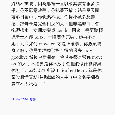
終結不重要，因為那裡一直以來其實有很多快
樂。你不願意放手，你執著不放；結果夏天圍
著冬日圍巾，你食慾不振。你從小就多愁善
感，跟哥哥是完全相反的人；他非黑即白，你
拖泥帶水。女朋友變成 zombie 回來，需要聽輕
聽爵士才能 relax。一段關係完結，她再不是
她；到底如何 move on 才是正確事。你必須親
身了解，你需要埋葬那捨不得的過去；say
goodbye 然後重新開始。全世界都是幫你 move
on 的人，不過要是你不放手任他們做什麼都與
你無干。就如名字所說 Life after Beth，就是你
某段感情完結往後繼續的人生（中文名字翻得
實在不太稱心）！
Movie 2014
影評