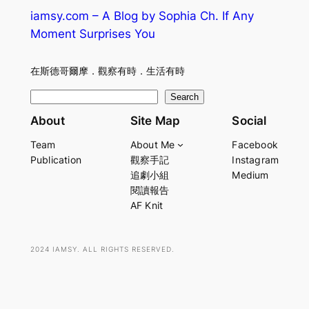
iamsy.com – A Blog by Sophia Ch. If Any
Moment Surprises You
在斯德哥爾摩．觀察有時．生活有時
S
Search
e
About
Site Map
Social
a
Team
About Me
Facebook
r
Publication
觀察手記
Instagram
c
追劇小組
Medium
h
閱讀報告
AF Knit
2024 IAMSY. ALL RIGHTS RESERVED.