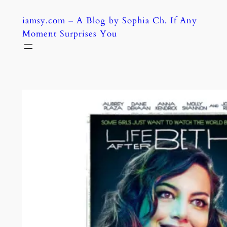
Skip
iamsy.com – A Blog by Sophia Ch. If Any
to
Moment Surprises You
content