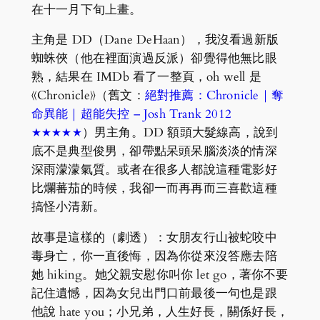
在十一月下旬上畫。
主角是 DD（Dane DeHaan），我沒看過新版
蜘蛛俠（他在裡面演過反派）卻覺得他無比眼
熟，結果在 IMDb 看了一整頁，oh well 是
《Chronicle》（舊文：
絕對推薦：Chronicle｜奪
命異能｜超能失控 – Josh Trank 2012
★★★★★
）男主角。DD 額頭大髮線高，說到
底不是典型俊男，卻帶點呆頭呆腦淡淡的情深
深雨濛濛氣質。或者在很多人都說這種電影好
比爛蕃茄的時候，我卻一而再再而三喜歡這種
搞怪小清新。
故事是這樣的（劇透）：女朋友行山被蛇咬中
毒身亡，你一直後悔，因為你從來沒答應去陪
她 hiking。她父親安慰你叫你 let go，著你不要
記住遺憾，因為女兒出門口前最後一句也是跟
他說 hate you；小兄弟，人生好長，關係好長，