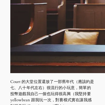
Court 的大堂位置還放了一部舊年代（應該約是
七、八十年代左右）很流行的小玩意，簡單的
投幣遊戲我自己一個也玩得很高興（我堅持要
yellowbean 跟我玩一次，對賽模式實在讓我感