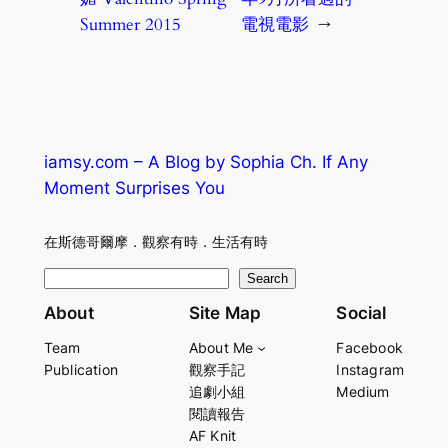
Summer 2015
電視電影
→
iamsy.com – A Blog by Sophia Ch. If Any
Moment Surprises You
在斯德哥爾摩．觀察有時．生活有時
S
Search
e
About
Site Map
Social
a
Team
About Me
Facebook
r
Publication
觀察手記
Instagram
c
追劇小組
Medium
h
閱讀報告
AF Knit