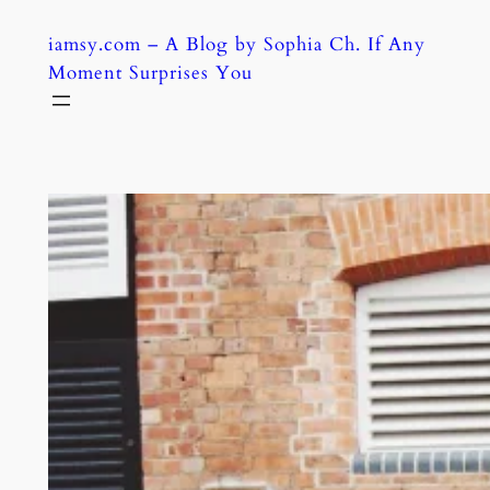
Skip
iamsy.com – A Blog by Sophia Ch. If Any
to
Moment Surprises You
content