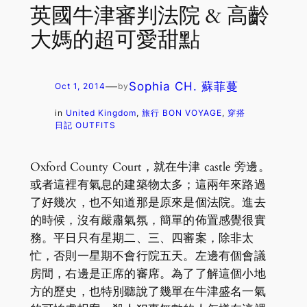
英國牛津審判法院 & 高齡
大媽的超可愛甜點
—
Sophia CH. 蘇菲蔓
Oct 1, 2014
by
in
United Kingdom
, 
旅行 BON VOYAGE
, 
穿搭
日記 OUTFITS
Oxford County Court，就在牛津 castle 旁邊。
或者這裡有氣息的建築物太多；這兩年來路過
了好幾次，也不知道那是原來是個法院。進去
的時候，沒有嚴肅氣氛，簡單的佈置感覺很實
務。平日只有星期二、三、四審案，除非太
忙，否則一星期不會行院五天。左邊有個會議
房間，右邊是正席的審席。為了了解這個小地
方的歷史，也特別聽說了幾單在牛津盛名一氣