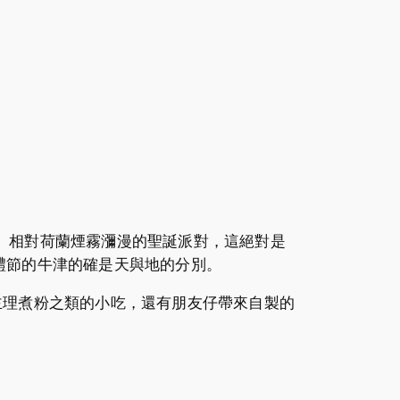
子。相對荷蘭煙霧瀰漫的聖誕派對，這絕對是
禮節的牛津的確是天與地的分別。
 還下廚主理煮粉之類的小吃，還有朋友仔帶來自製的