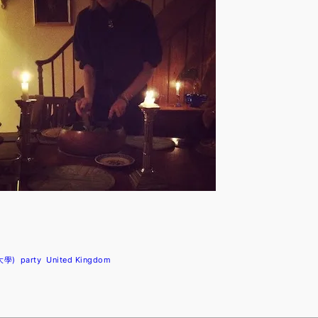
津大學)
party
United Kingdom