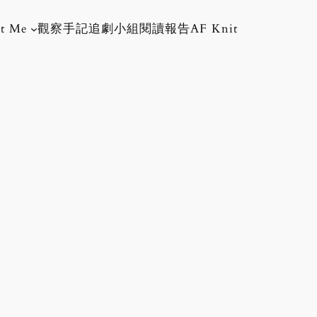
t Me
觀察手記
追劇小組
閱讀報告
AF Knit