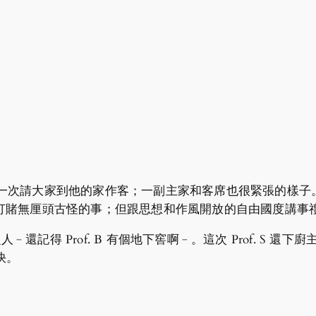
也是第一次請大家到他的家作客；一副主家和客席也很緊張的樣
打賭無厘頭古怪的事；但跟思想和作風開放的自由國度講事
人﹣還記得 Prof. B 有個地下窖啊﹣。這次 Prof. S
快。