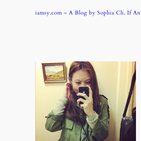
Skip
iamsy.com – A Blog by Sophia Ch. If A
to
content