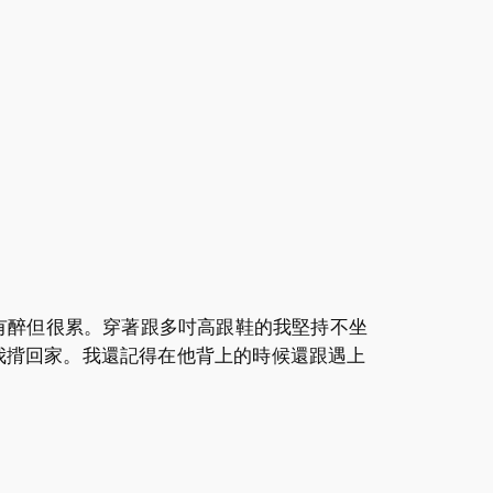
有醉但很累。穿著跟多吋高跟鞋的我堅持不坐
就把我揹回家。我還記得在他背上的時候還跟遇上