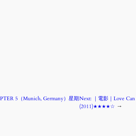
ER 5（Munich, Germany）星期
Next:
｜電影｜Love Can Sur
(2011)★★★★☆
→