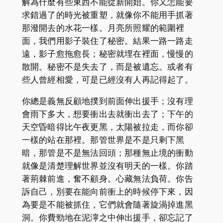
解為什麼有些東西不能從新開始。你又怎能要
求錯過了的時光被重塑，就像你不能用手抓著
那潑開去的水花一樣。月亮所照耀的範圍裡
面，我們用影子裝住了秘密。結果一路一路走
遠，影子愈拖愈長；秘密就埋在裡面，慢慢的
散開。秘密不是失去了，而是被遺忘。或者有
些人曾經相愛，可是已經沒有人再記得起了。
你總是義無反顧地撲到前面伸出援手；沒有理
會雨下多大，想要衝出去就衝出去了；下午的
天空昏暗得比午夜更黑，太陽被拉走，而你卻
一樣的站在那裡。那管世界是不是只剩下黑
暗，那管是不是無法回頭；那種無止境的衝動
就像是清楚理解世界並沒有明天的一樣。你踏
著荊棘前進，奮不顧身。心藏無法負荷。你告
訴自己，別要在能向前衝上的時候停下來，因
為要是不能被抓住，它們就會隨著旋渦掉進黑
洞。你費勁地在泥濘之中伸出援手，卻忘記了