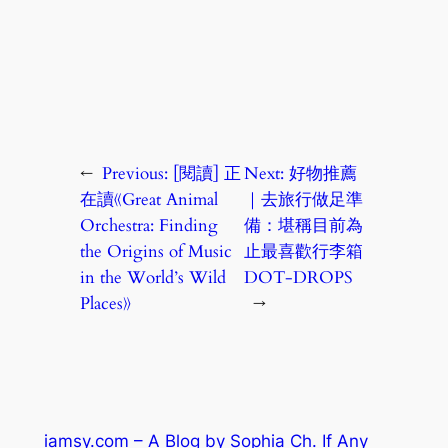
←
Previous:
[閱讀] 正
Next:
好物推薦
在讀《Great Animal
｜去旅行做足準
Orchestra: Finding
備：堪稱目前為
the Origins of Music
止最喜歡行李箱
in the World’s Wild
DOT-DROPS
Places》
→
iamsy.com – A Blog by Sophia Ch. If Any