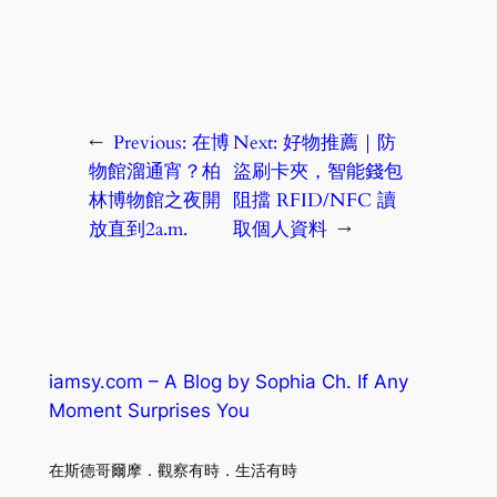
←
Previous:
在博
Next:
好物推薦｜防
物館溜通宵？柏
盜刷卡夾，智能錢包
林博物館之夜開
阻擋 RFID/NFC 讀
放直到2a.m.
取個人資料
→
iamsy.com – A Blog by Sophia Ch. If Any
Moment Surprises You
在斯德哥爾摩．觀察有時．生活有時