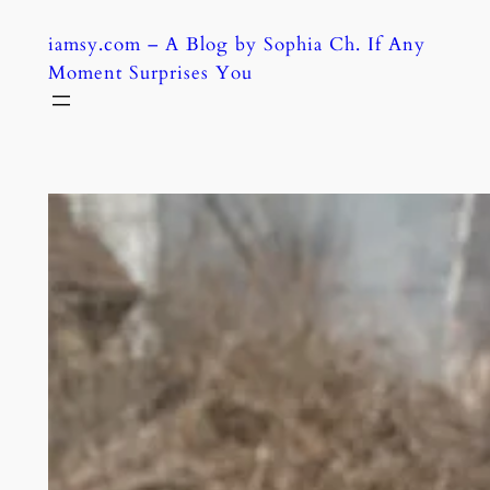
Skip
iamsy.com – A Blog by Sophia Ch. If Any
to
Moment Surprises You
content