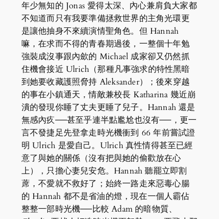
年少無知的 Jonas 愛得太深、內心兼肩負大家都
不知道而只有我要準備拯救世界的主角光環更
是讓他抽身不來續演情聖角色。但 Hannah
嘛，在求而不得的青春期過後，一整個十年勉
強裝成沒事跟內歛的 Michael 成家卻又仍然抓
住機會接近 Ulrich（那種凡事強求的特性黑暗
到她要收藏護照脅持 Aleksander）；後來穿越
的事在小鎮通天，情敵兼校長 Katharina 幾近崩
潰的發現你睡了丈夫更睡了兒子。Hannah 還是
無感內疚──甚至乎連半點尷尬也沒有──，更一
言不發捷足先登拿走時光機衝到 66 年前嘗試證
明 Ulrich 是愛自己。Ulrich 真性情得甚至已經
意了與她的關係（沒有把與她的偷歡放在心
上），只擔心妻兒安危。Hannah 聽罷立即割
蓆，不愛就不救好了；始終一路走來惡毒心腸
的 Hannah 都不是省油的燈，現在一個人霸佔
整整一部時光機──比較 Adam 的暗物質、