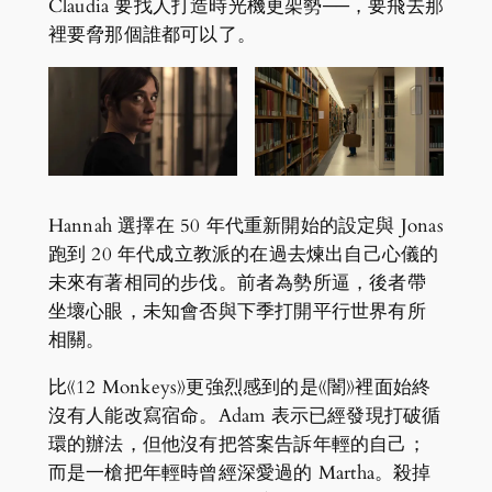
Claudia 要找人打造時光機更架勢──，要飛去那
裡要脅那個誰都可以了。
Hannah 選擇在 50 年代重新開始的設定與 Jonas
跑到 20 年代成立教派的在過去煉出自己心儀的
未來有著相同的步伐。前者為勢所逼，後者帶
坐壞心眼，未知會否與下季打開平行世界有所
相關。
比《12 Monkeys》更強烈感到的是《闇》裡面始終
沒有人能改寫宿命。Adam 表示已經發現打破循
環的辦法，但他沒有把答案告訴年輕的自己；
而是一槍把年輕時曾經深愛過的 Martha。殺掉