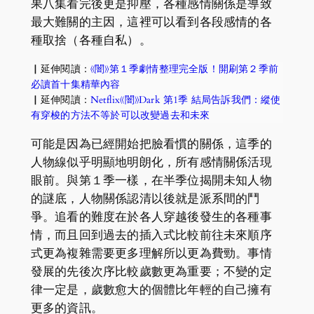
果八集看完後更是抑壓，各種感情關係是導致
最大難關的主因，這裡可以看到各段感情的各
種取捨（各種自私）。
▏延伸閱讀：
《闇》第１季劇情整理完全版！開刷第２季前
必讀首十集精華內容
▏延伸閱讀：
Netflix《闇》Dark 第1季 結局告訴我們：縱使
有穿梭的方法不等於可以改變過去和未來
可能是因為已經開始把臉看慣的關係，這季的
人物線似乎明顯地明朗化，所有感情關係活現
眼前。與第１季一樣，在半季位揭開未知人物
的謎底，人物關係認清以後就是派系間的鬥
爭。追看的難度在於各人穿越後發生的各種事
情，而且回到過去的插入式比較前往未來順序
式更為複雜需要更多理解所以更為費勁。事情
發展的先後次序比較歲數更為重要；不變的定
律一定是，歲數愈大的個體比年輕的自己擁有
更多的資訊。