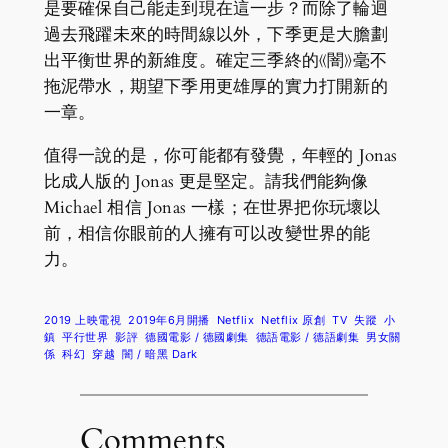
是要確保自己能走到現在這一步？而除了輪迴
過去飛躍未來的時間線以外，下季更是大膽劃
出平衡世界的新維度。確定三季終的《闇》毫不
拖泥帶水，期望下季用更雄厚的實力打開新的
一章。
值得一說的是，你可能都有發覺，年輕的 Jonas
比成人版的 Jonas 更是堅定。請我們能夠像
Michael 相信 Jonas 一樣；在世界把你玩壞以
前，相信你眼前的人擁有可以改變世界的能
力。
2019 上映電視
2019年6月開播
Netflix
Netflix 原創
TV
失蹤
小
鎮
平行世界
影評
德國電影 / 德國劇集
德語電影 / 德語劇集
男女關
係
科幻
穿越
闇 / 暗黑 Dark
Comments