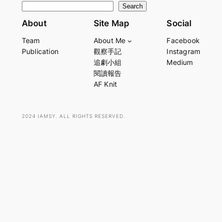
S
Search
e
About
Site Map
Social
a
Team
About Me
Facebook
r
Publication
觀察手記
Instagram
c
追劇小組
Medium
h
閱讀報告
AF Knit
2024 IAMSY. ALL RIGHTS RESERVED.