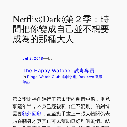
Netflix《Dark》第２季：時
間把你變成自己並不想要
成為的那種大人
—
Jul 2, 2019
by
The Happy Watcher 試毒專員
in
Binge-Watch Club 追劇小組
, 
Reviews 觀影
筆記
第２季開播前進行了第１季的劇情重溫，畢竟
事隔年半，本身已經複雜（但不混亂）的刻情
需要
額外回顧
，甚至動手畫上一張人物關係表
貼在牆身才算真正可以幫助良好理解劇情。結