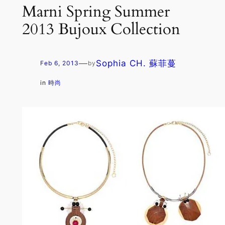
Marni Spring Summer
2013 Bujoux Collection
—
Sophia CH. 蘇菲蔓
Feb 6, 2013
by
in
時尚