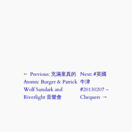
←
Previous:
充滿童真的
Next:
#英國
Atomic Burger & Patrick
牛津
Wolf Sundark and
#20130207 –
Riverlight 音樂會
Chequers
→