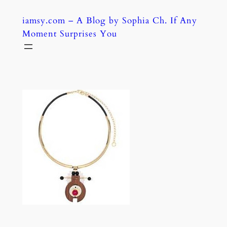
Skip
iamsy.com – A Blog by Sophia Ch. If Any
to
Moment Surprises You
content