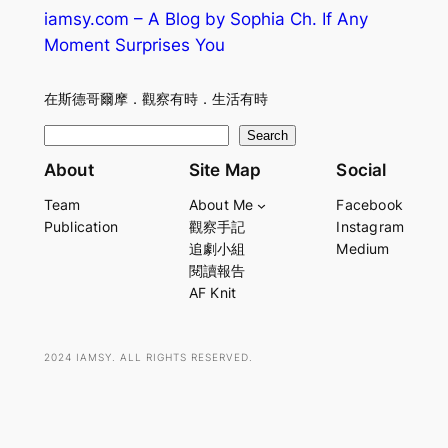
iamsy.com – A Blog by Sophia Ch. If Any
Moment Surprises You
在斯德哥爾摩．觀察有時．生活有時
S
Search
e
About
Site Map
Social
a
Team
About Me
Facebook
r
Publication
觀察手記
Instagram
c
追劇小組
Medium
h
閱讀報告
AF Knit
2024 IAMSY. ALL RIGHTS RESERVED.