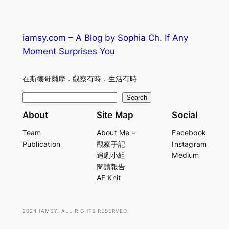
iamsy.com – A Blog by Sophia Ch. If Any
Moment Surprises You
在斯德哥爾摩．觀察有時．生活有時
S
Search
e
About
Site Map
Social
a
Team
About Me
Facebook
r
Publication
觀察手記
Instagram
c
追劇小組
Medium
h
閱讀報告
AF Knit
2024 IAMSY. ALL RIGHTS RESERVED.