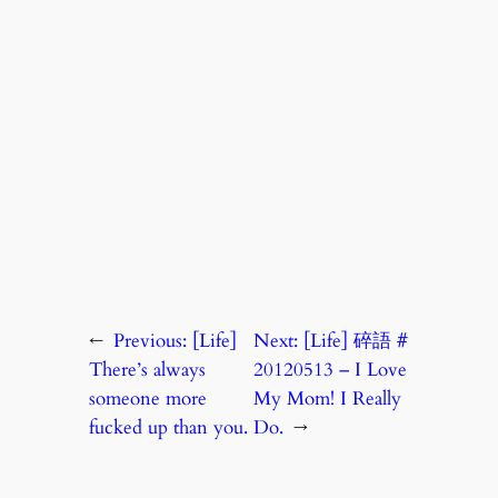
←
Previous:
[Life]
Next:
[Life] 碎語 #
There’s always
20120513 – I Love
someone more
My Mom! I Really
fucked up than you.
Do.
→