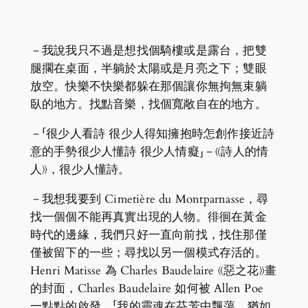
－我說我只不過是想找個騎樓或是露台，把雙
腿擱在桌面，半躺於太陽或是月亮之下；雙眼
放空。快樂不快樂都躲在那個讓你無拘無束躺
臥的地方。找點音樂，找個寬敞自在的地方。
－「很少人看詩 很少人得知擁抱時怎創作接近詩
意的手勢很少人懂詩 很少人情癡」－《詩人的情
人》，很少人懂詩。
－我想我要到 Cimetière du Montparnasse，尋
找一個個不能再真實出現的人物。徘徊在黃金
時代的邊緣，我們只好一直向前找，找住那僅
僅被留下的一些；尋找以另一個模式存活的。
Henri Matisse 為 Charles Baudelaire 《惡之花》畫
的封面，Charles Baudelaire 如何被 Allen Poe
一點點的啟發。「我的靈魂在芬芳中飄蕩，猶如