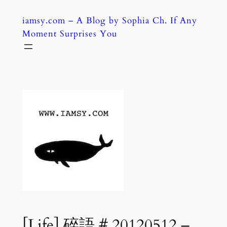
Skip
iamsy.com – A Blog by Sophia Ch. If Any
to
Moment Surprises You
content
[Life] 碎語 # 20120512 –