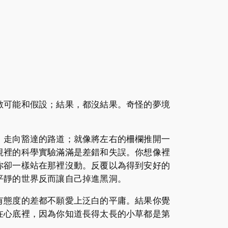
數可能和假設；結果，都沒結果。奇怪的夢境
，走向豁達的路道；就像將左右的柵欄推開一
視裡的科學實驗滿滿是差錯和失誤。你想像裡
你卻一樣站在那裡沒動。反覆以為得到安好的
平靜的世界反而讓自己掉進黑洞。
有態度的差都不願愛上泛白的平庸。結果你覺
在心底裡，因為你知道長得太長的小草都是第