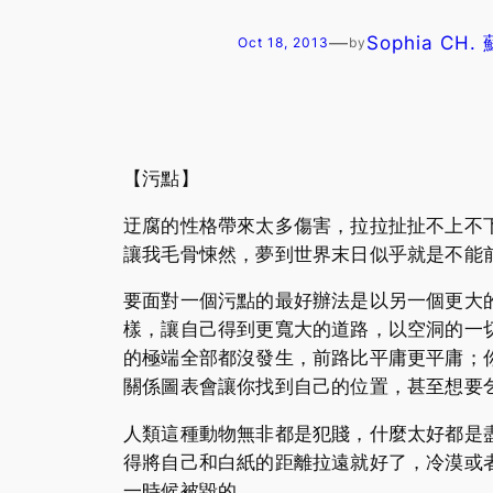
—
Sophia CH.
Oct 18, 2013
by
【污點】
迂腐的性格帶來太多傷害，拉拉扯扯不上不
讓我毛骨悚然，夢到世界末日似乎就是不能
要面對一個污點的最好辦法是以另一個更大
樣，讓自己得到更寬大的道路，以空洞的一
的極端全部都沒發生，前路比平庸更平庸；
關係圖表會讓你找到自己的位置，甚至想要
人類這種動物無非都是犯賤，什麼太好都是
得將自己和白紙的距離拉遠就好了，冷漠或
一時候被毀的。