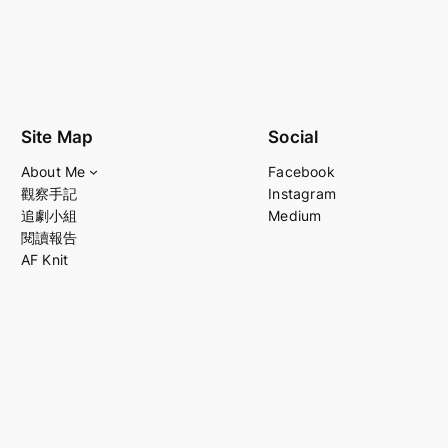
Site Map
Social
About Me
Facebook
觀察手記
Instagram
追劇小組
Medium
閱讀報告
AF Knit