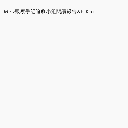
t Me
觀察手記
追劇小組
閱讀報告
AF Knit