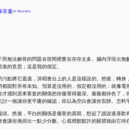
 蘇菲蔓
in
Novels
下而無法解答的問題在世間裡實在存存太多。腦內浮現出無
前進的意思；這是我的假定。
的污點將它蓋過，演唱會台上的人是這樣說的。然後，轉身
切都面對所有未知。預算是沒用的，假定都沒用的；就像電
你才感到原來客套的關係把你傷害得最深。薔薇都掉色了，
乞討一個讓你更平庸的確認，你以為空白會讓你安靜。怎料
盡頭。然後，平白的關係是傷害的原因，想起了誰說過喜歡
者會讓你挽得出一點少分數。心底裡默默許的願望就由它待