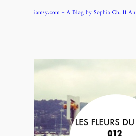
Skip
iamsy.com – A Blog by Sophia Ch. If A
to
content