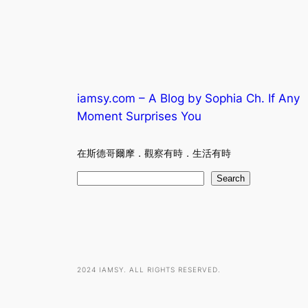
iamsy.com – A Blog by Sophia Ch. If Any
Moment Surprises You
在斯德哥爾摩．觀察有時．生活有時
S
Search
e
a
r
c
h
2024 IAMSY. ALL RIGHTS RESERVED.