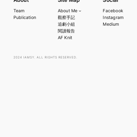
About
Site Map
Social
a
Team
About Me
Facebook
r
Publication
觀察手記
Instagram
c
追劇小組
Medium
h
閱讀報告
AF Knit
2024 IAMSY. ALL RIGHTS RESERVED.