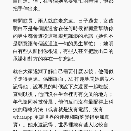
自前進。但，在每個她需要幫忙的時候，他都
把手伸出來。
時間愈長，兩人就愈走愈遠。日子過去，女孩
明白不是每個說過會在任何時候都願意幫助你
的男生都會遵從這種虛無飄渺的承諾（她也不
是願意讓每個說過這一句的男生幫忙）；她明
白有些人離開你很遠，有些人甚至把說出口的
承諾和對方的存在一併忘記。
就在大家遂漸了解自己需要什麼以後，他倆似
乎走得更遠。偶爾踫面，M 打趣地問她還記不
記得他，說再見的時候說下次還要一起吃飯。
直到以後，他們沒在生命裡再有交叉的地方；
年代隨同科技發展，他們反而沒有最配得上科
技的聯絡方法（或者就是沒有電話、沒有
whatsapp 更讓世界的連接和斷落變得更加真
實）。她永遠記得，世界裡總有些人比較自