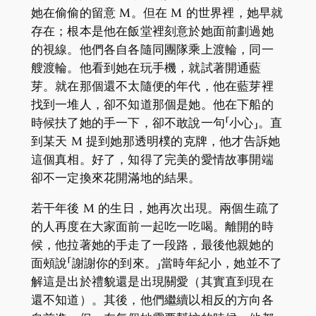
她在偷偷的留意 M。但在 M 的世界裡，她早就
存在；根本是他在飯堂裡刻意於她面前劃過她
的視線。他們各自各隨同團隊乘上渡輪，同一
艘渡輪。他看到她在玩手機，就試著開通藍
芽。就在那個還不太隨便的年代，他在藍芽裡
找到一堆人，卻不知道那個是她。他在下船的
時候扶了她的手一下，卻不敢說一句「小心」。直
到某天 M 提到她那透明樸的克牌，他才告訴她
這個真相。好了，知得了完美的愛情故事開端
卻不一定換來花開滿地的結果。
若干年後 M 的生日，她再次出現。兩個生疏了
的人再度在大家面前一起吃一吃喝。離開的時
候，他拉著她的手走了一段路，最後他親她的
面頰說「謝謝你的到來。」當時年紀小，她並不了
解這是出於禮貌還是出現關愛（其實直到現在
還不知道）。其後，他們繼續以相反的方向各