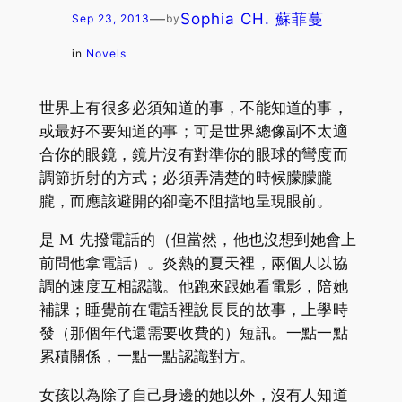
—
Sophia CH. 蘇菲蔓
Sep 23, 2013
by
in
Novels
世界上有很多必須知道的事，不能知道的事，
或最好不要知道的事；可是世界總像副不太適
合你的眼鏡，鏡片沒有對準你的眼球的彎度而
調節折射的方式；必須弄清楚的時候朦朦朧
朧，而應該避開的卻毫不阻擋地呈現眼前。
是 M 先撥電話的（但當然，他也沒想到她會上
前問他拿電話）。炎熱的夏天裡，兩個人以協
調的速度互相認識。他跑來跟她看電影，陪她
補課；睡覺前在電話裡說長長的故事，上學時
發（那個年代還需要收費的）短訊。一點一點
累積關係，一點一點認識對方。
女孩以為除了自己身邊的她以外，沒有人知道