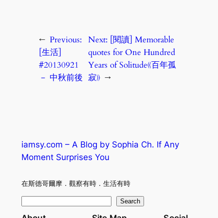
←
Previous:
Next:
[閱讀] Memorable
[生活]
quotes for One Hundred
#20130921
Years of Solitude《百年孤
－ 中秋前後
寂》
→
iamsy.com – A Blog by Sophia Ch. If Any
Moment Surprises You
在斯德哥爾摩．觀察有時．生活有時
S
Search
e