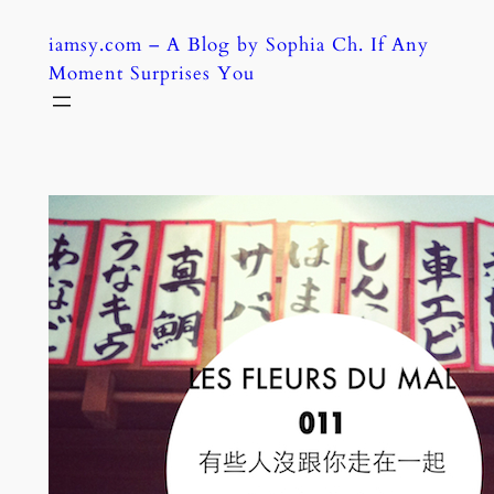
Skip
iamsy.com – A Blog by Sophia Ch. If Any
to
Moment Surprises You
content