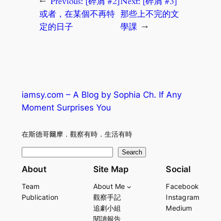
←
Previous:
[碎屑 #2]
Next:
[碎屑 #3]
或者，在某個不再特
那些上不完的文
定的日子
學課
→
iamsy.com – A Blog by Sophia Ch. If Any
Moment Surprises You
在斯德哥爾摩．觀察有時．生活有時
S
Search
e
About
Site Map
Social
a
Team
About Me
Facebook
r
Publication
觀察手記
Instagram
c
追劇小組
Medium
h
閱讀報告