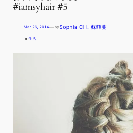
#iamsyhair #5
—
Sophia CH. 蘇菲蔓
Mar 26, 2014
by
in
生活