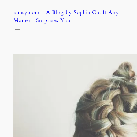
Skip
iamsy.com – A Blog by Sophia Ch. If Any
to
Moment Surprises You
content