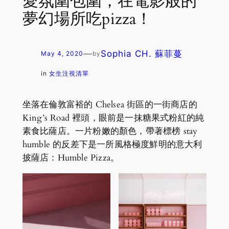
愛氛圍包圍，在電影般的
夢幻場所吃pizza！
—
Sophia CH. 蘇菲蔓
May 4, 2020
by
in
女生注視清單
坐落在倫敦富裕的 Chelsea 街區的一街商店的
King’s Road 裡頭，眼前是一抹糖果式粉紅的純
素食比薩店。一片粉嫩的顏色，帶著標榜 stay
humble 的反差下是一所風格極度鮮明的意大利
披薩店：Humble Pizza。