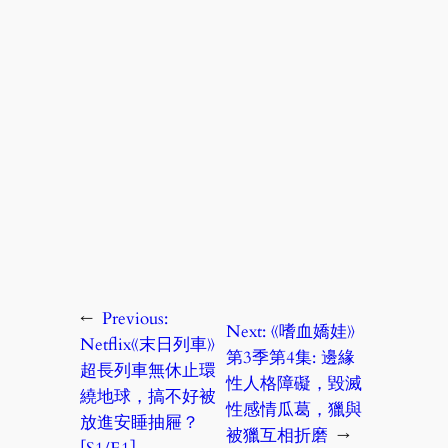
←
Previous:
Next:
《嗜血嬌娃》
Netflix《末日列車》
第3季第4集: 邊緣
超長列車無休止環
性人格障礙，毀滅
繞地球，搞不好被
性感情瓜葛，獵與
放進安睡抽屜？
被獵互相折磨
→