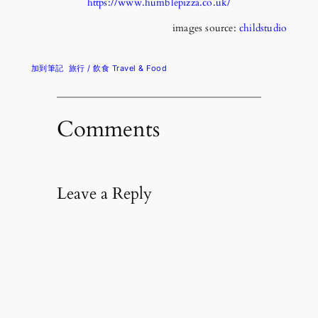
https://www.humblepizza.co.uk/
images source:
childstudio
加到筆記
旅行 / 飲食 Travel & Food
Comments
Leave a Reply