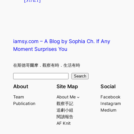
[S1/E1]
iamsy.com – A Blog by Sophia Ch. If Any
Moment Surprises You
在斯德哥爾摩．觀察有時．生活有時
S
Search
e
About
Site Map
Social
a
Team
About Me
Facebook
r
Publication
觀察手記
Instagram
c
追劇小組
Medium
h
閱讀報告
AF Knit