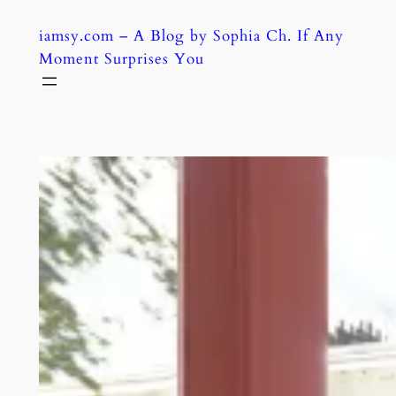
Skip
iamsy.com – A Blog by Sophia Ch. If Any
to
Moment Surprises You
content