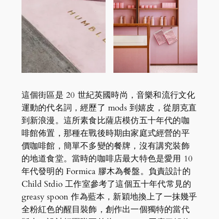
這個街區是 20 世紀英國時尚，音樂和流行文化
運動的代名詞，經歷了 mods 到嬉皮，從朋克直
到新浪漫。這所素食比薩店模仿五十年代的咖
啡館佈置，那種在戰後時期由家庭式經營的平
價咖啡館，簡單不多變的餐牌，沒有講究裝飾
的地道食堂。當時的咖啡店最大特色是愛用 10
年代發明的 Formica 膠木為餐盤。負責設計的
Child Stdio 工作室參考了這個五十年代常見的
greasy spoon 作為藍本，新穎地換上了一抹幾乎
全粉紅色的醒目裝飾，創作出一個獨特的當代