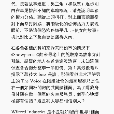
代。按著故事進度，男主角（和觀眾）逐步明
白在車尾懵然不知的車箱概況，清楚認明車箱
的權力分佈。聽從上頭柯打，對上面言聽繼從
對下面拳打腳踢，將階級化的恐怖活力力展現
眼前。不過這個恐怖略嫌平凡，《使女的故事》
與此對比之下反而更是痛得入肉。
在各色各樣的科幻充斥其門如市的情況下，
《Snowpiercer》翻來最老土的兇殺案為故事穿針
引線。懸疑的地方在首集還沒透露，未知這個
偵查會否攤分整季一半戲份。第１集最後隨即
揭示了幕後大 boss 是誰，那個看似非常理解男
主的 The Voice 在階級社會的最高層卻只是住
在一個如同板間房的共同艙裡面。為了隱藏身
份甘願在做一個單純火車服務員，似乎心地壞
極都有個譜？還是我太容易相信別人？
Wilford Industries 是不是就如《西部世界》裡面