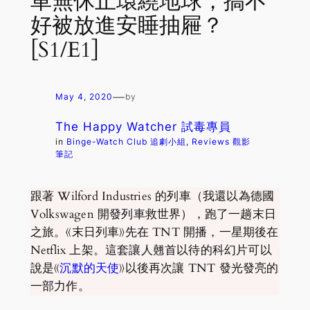
車無休止環繞地球，搞不
好被放進安睡抽屜？
[S1/E1]
—
May 4, 2020
by
The Happy Watcher 試毒專員
in
Binge-Watch Club 追劇小組
, 
Reviews 觀影
筆記
跟著 Wilford Industries 的列車（我還以為德國
Volkswagen 開發列車救世界），跑了一趟末日
之旅。《末日列車》先在 TNT 開播，一星期後在
Netflix 上架。這套讓人翹首以待的科幻片可以
說是《
沉默的天使
》以後再次讓 TNT 發光發亮的
一部力作。