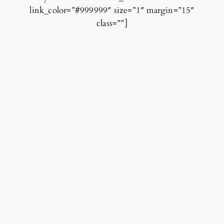
link_color=”#999999″ size=”1″ margin=”15″
class=””]