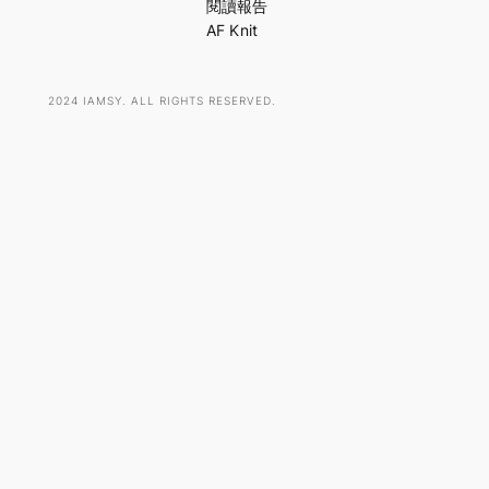
h
閱讀報告
AF Knit
2024 IAMSY. ALL RIGHTS RESERVED.