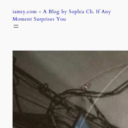
Skip
iamsy.com – A Blog by Sophia Ch. If Any
to
Moment Surprises You
content