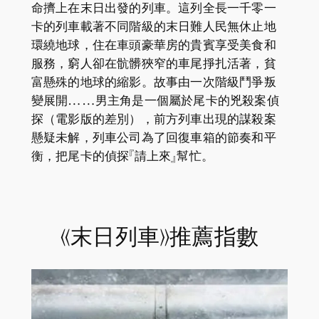
命擠上在末日出發的列車。這列全長一千零一
卡的列車載著不同階級的末日難人民無休止地
環繞地球，住在車頭豪華房的貴賓享受美食和
服務，窮人卻在骯髒狹窄的車尾掙扎活著，貧
富懸殊的地球的縮影。故事由一次階級鬥爭叛
變展開……男主角是一個屬於尾卡的兇殺案偵
探（電影版的差別），前方列車出現的謀殺案
懸疑未解，列車公司為了回復車箱的節奏和平
衡，把尾卡的偵探『請上來』幫忙。
《末日列車》推薦指數