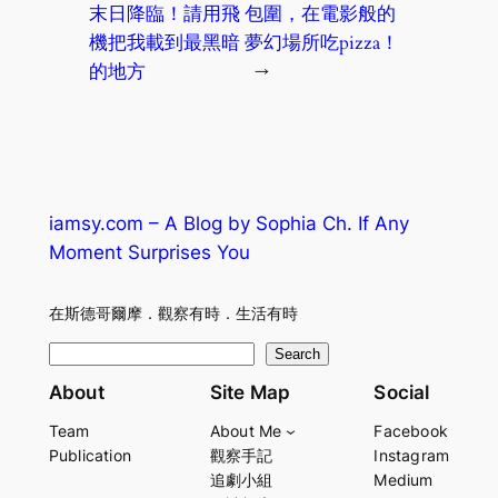
末日降臨！請用飛
包圍，在電影般的
機把我載到最黑暗
夢幻場所吃pizza！
的地方
→
iamsy.com – A Blog by Sophia Ch. If Any
Moment Surprises You
在斯德哥爾摩．觀察有時．生活有時
S
Search
e
About
Site Map
Social
a
Team
About Me
Facebook
r
Publication
觀察手記
Instagram
c
追劇小組
Medium