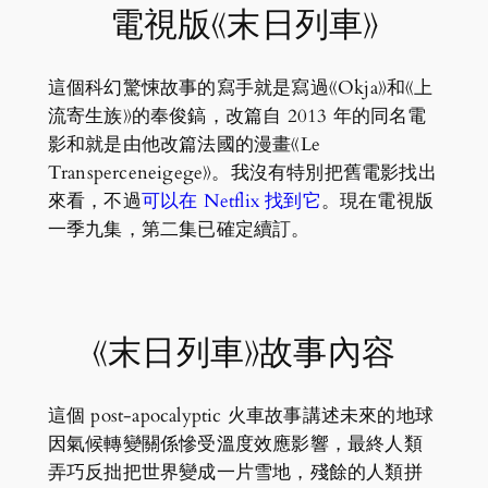
電視版《末日列車》
這個科幻驚悚故事的寫手就是寫過《Okja》和《上
流寄生族》的奉俊鎬，改篇自 2013 年的同名電
影和就是由他改篇法國的漫畫《Le
Transperceneigege》。我沒有特別把舊電影找出
來看，不過
可以在 Netflix 找到它
。現在電視版
一季九集，第二集已確定續訂。
《末日列車》故事內容
這個 post-apocalyptic 火車故事講述未來的地球
因氣候轉變關係慘受溫度效應影響，最終人類
弄巧反拙把世界變成一片雪地，殘餘的人類拼