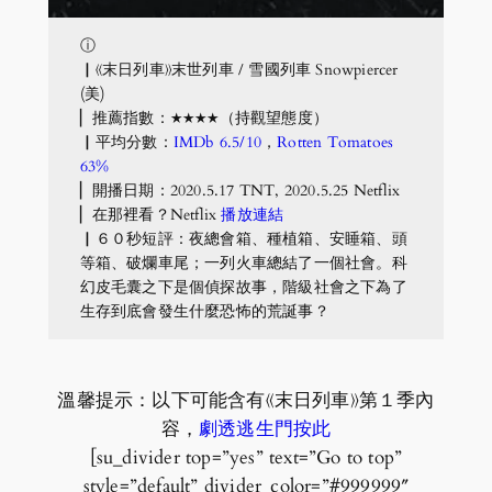
ⓘ
▏《末日列車》末世列車 / 雪國列車 Snowpiercer
(美)
▏推薦指數：★★★★（持觀望態度）
▏平均分數：
IMDb 6.5/10
，
Rotten Tomatoes
63%
▏開播日期：2020.5.17 TNT, 2020.5.25 Netflix
▏在那裡看？Netflix
播放連結
▏６０秒短評：夜總會箱、種植箱、安睡箱、頭
等箱、破爛車尾；一列火車總結了一個社會。科
幻皮毛囊之下是個偵探故事，階級社會之下為了
生存到底會發生什麼恐怖的荒誕事？
溫馨提示：以下可能含有《末日列車》第１季內
容，
劇透逃生門按此
[su_divider top=”yes” text=”Go to top”
style=”default” divider_color=”#999999″