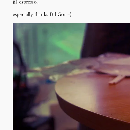
好 espresso。
especially thanks Bil Gor =)