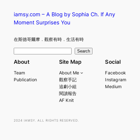
iamsy.com – A Blog by Sophia Ch. If Any
Moment Surprises You
在斯德哥爾摩．觀察有時．生活有時
S
Search
e
About
Site Map
Social
a
Team
About Me
Facebook
r
Publication
觀察手記
Instagram
c
追劇小組
Medium
h
閱讀報告
AF Knit
2024 IAMSY. ALL RIGHTS RESERVED.