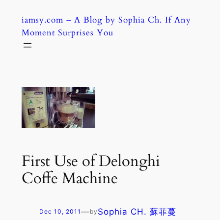
Skip
iamsy.com – A Blog by Sophia Ch. If Any
to
Moment Surprises You
content
First Use of Delonghi
Coffe Machine
—
Sophia CH. 蘇菲蔓
Dec 10, 2011
by