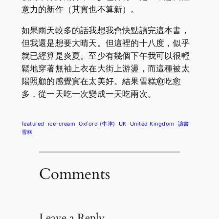
意力的新作（其實也不算新）。
如果雨天較多的話我想我會快點讀完這本書，
但我還是想要大晴天。但這裡的十八度，似乎
就已經算是炎夏。至少有幾個下午我可以很輕
鬆地穿著無袖上衣在大街上游盪，而這種被太
陽照顧的感覺實在太美好。結果雪糕愈吃愈
多，從一天吃一次變成一天吃兩次。
featured
ice-cream
Oxford (牛津)
UK
United Kingdom
讀書
雪糕
Comments
Leave a Reply