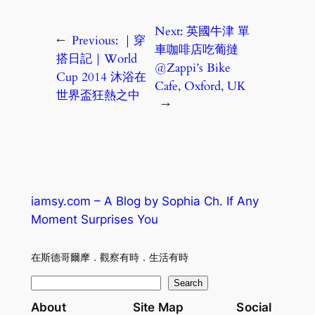
Next:
英國牛津 單
←
Previous:
｜穿
車咖啡店吃葡撻
搭日記｜World
@Zappi’s Bike
Cup 2014 沐浴在
Cafe, Oxford, UK
世界盃狂熱之中
→
iamsy.com – A Blog by Sophia Ch. If Any
Moment Surprises You
在斯德哥爾摩．觀察有時．生活有時
S
Search
e
About
Site Map
Social