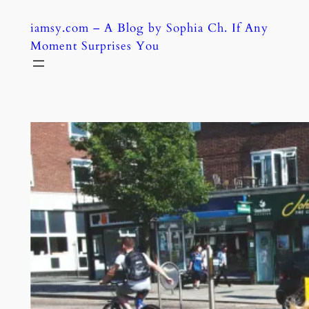
Skip
iamsy.com – A Blog by Sophia Ch. If Any
to
Moment Surprises You
content