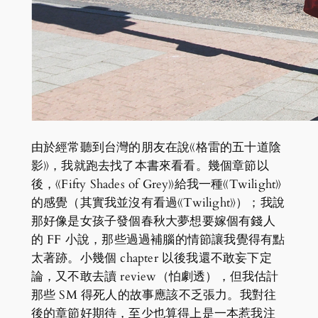
由於經常聽到台灣的朋友在說《格雷的五十道陰
影》，我就跑去找了本書來看看。幾個章節以
後，《Fifty Shades of Grey》給我一種《Twilight》
的感覺（其實我並沒有看過《Twilight》）；我說
那好像是女孩子發個春秋大夢想要嫁個有錢人
的 FF 小說，那些過過補腦的情節讓我覺得有點
太著跡。小幾個 chapter 以後我還不敢妄下定
論，又不敢去讀 review（怕劇透），但我估計
那些 SM 得死人的故事應該不乏張力。我對往
後的章節好期待，至少也算得上是一本惹我注