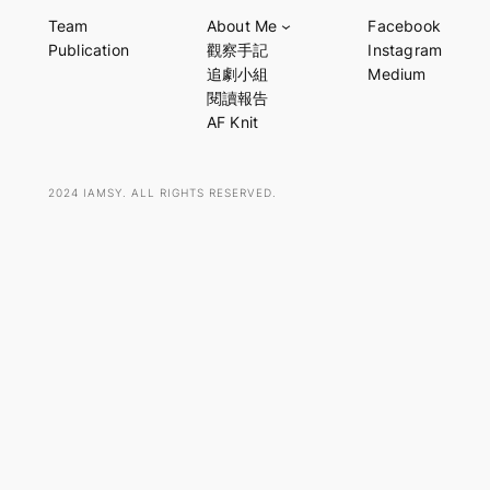
a
Team
About Me
Facebook
r
Publication
觀察手記
Instagram
c
追劇小組
Medium
h
閱讀報告
AF Knit
2024 IAMSY. ALL RIGHTS RESERVED.