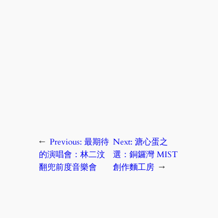
←
Previous:
最期待
Next:
溏心蛋之
的演唱會：林二汶
選：銅鑼灣 MIST
翻兜前度音樂會
創作麵工房
→