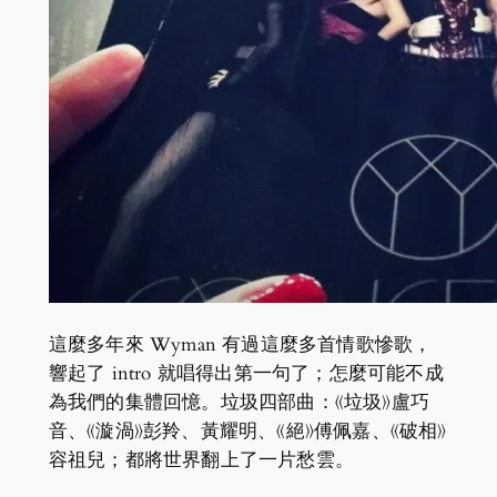
這麼多年來 Wyman 有過這麼多首情歌慘歌，
響起了 intro 就唱得出第一句了；怎麼可能不成
為我們的集體回憶。垃圾四部曲：《垃圾》盧巧
音、《漩渦》彭羚、黃耀明、《絕》傅佩嘉、《破相》
容祖兒；都將世界翻上了一片愁雲。