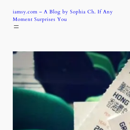
Skip
iamsy.com – A Blog by Sophia Ch. If Any
to
Moment Surprises You
content