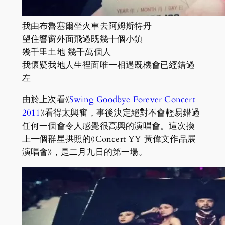
我由布魯塞爾坐火車去阿姆斯特丹
望住響窗外面飛過既幾十個小鎮
幾千里土地 幾千萬個人
我懷疑我地人生裡面唯一相遇既機會已經錯過
左
由於上次看《
Swing Goodbye Forever Concert
2011
》看得太興奮，事後決定絕對不會輕易錯過
任何一個會令人感覺很高興的演唱會。這次換
上一個群星拱照的《Concert YY 黃偉文作品展
演唱會》，是二月九日的第一場。