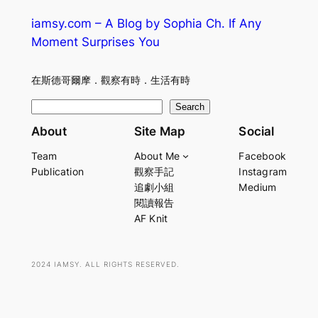
iamsy.com – A Blog by Sophia Ch. If Any
Moment Surprises You
在斯德哥爾摩．觀察有時．生活有時
S
Search
e
About
Site Map
Social
a
Team
About Me
Facebook
r
Publication
觀察手記
Instagram
c
追劇小組
Medium
h
閱讀報告
AF Knit
2024 IAMSY. ALL RIGHTS RESERVED.