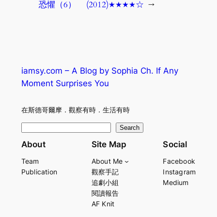
恐懼（6）
(2012)★★★★☆
→
iamsy.com – A Blog by Sophia Ch. If Any
Moment Surprises You
在斯德哥爾摩．觀察有時．生活有時
S
Search
e
About
Site Map
Social
a
Team
About Me
Facebook
r
Publication
觀察手記
Instagram
c
追劇小組
Medium
h
閱讀報告
AF Knit