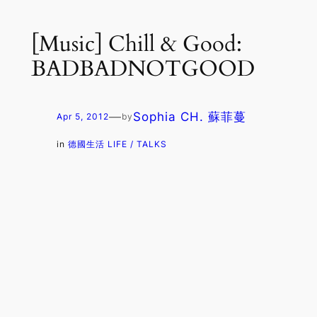
[Music] Chill & Good:
BADBADNOTGOOD
—
Sophia CH. 蘇菲蔓
Apr 5, 2012
by
in
德國生活 LIFE / TALKS