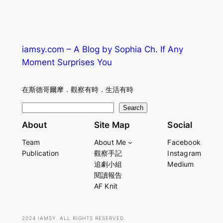
iamsy.com – A Blog by Sophia Ch. If Any
Moment Surprises You
在斯德哥爾摩．觀察有時．生活有時
S
Search
e
About
Site Map
Social
a
Team
About Me
Facebook
r
Publication
觀察手記
Instagram
c
追劇小組
Medium
h
閱讀報告
AF Knit
2024 IAMSY. ALL RIGHTS RESERVED.