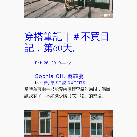
穿搭筆記｜＃不買日
記，第60天。
—
Feb 26, 2019
by
Sophia CH. 蘇菲蔓
in
生活
, 
穿搭日記 OUTFITS
當時為著兩手只能帶兩個行李箱的局限，偶爾
讓我有了「不如減少購（衣）物」的想法。