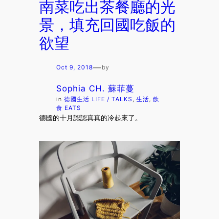
南菜吃出茶餐廳的光
景，填充回國吃飯的
欲望
—
Oct 9, 2018
by
Sophia CH. 蘇菲蔓
in
德國生活 LIFE / TALKS
, 
生活
, 
飲
食 EATS
德國的十月認認真真的冷起來了。