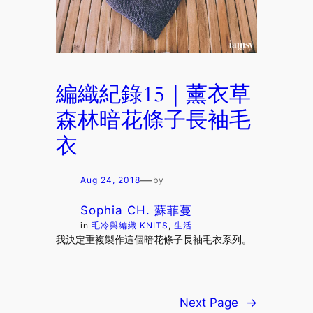
編織紀錄15｜薰衣草
森林暗花條子長袖毛
衣
—
Aug 24, 2018
by
Sophia CH. 蘇菲蔓
in
毛冷與編織 KNITS
, 
生活
我決定重複製作這個暗花條子長袖毛衣系列。
Next Page
→