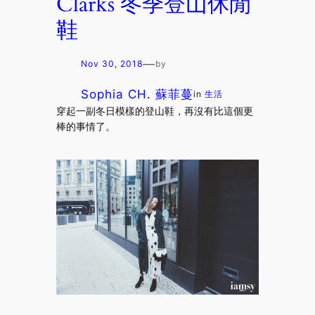
Clarks 冬季登山休閒
鞋
—
Nov 30, 2018
by
Sophia CH. 蘇菲蔓
in
生活
穿起一副冬日模樣的登山鞋，再沒有比這個更
棒的事情了。