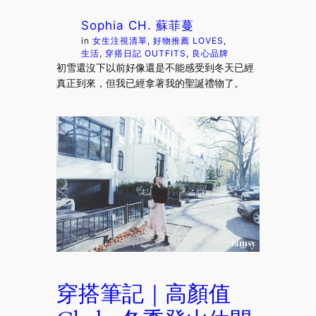
Sophia CH. 蘇菲蔓
in
女生注視清單
, 
好物推薦 LOVES
, 
生活
, 
穿搭日記 OUTFITS
, 
良心品牌
初雪還沒下以前好像還是不能感受到冬天已經
真正到來，但我已經拿著我的聖誕禮物了。
穿搭筆記｜高顏值