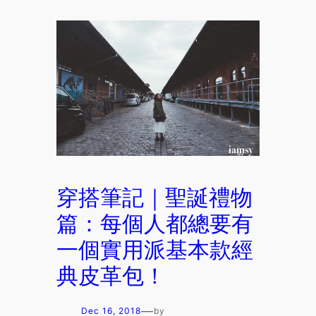
穿搭筆記｜聖誕禮物
篇：每個人都總要有
一個實用派基本款經
典皮革包！
—
Dec 16, 2018
by