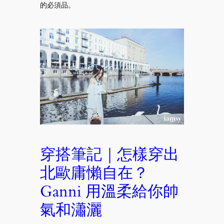
的必須品。
穿搭筆記｜怎樣穿出
北歐庸懶自在？
Ganni 用溫柔給你帥
氣和瀟灑