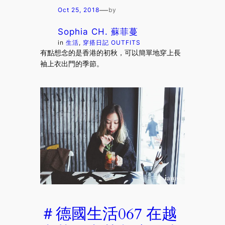
—
Oct 25, 2018
by
Sophia CH. 蘇菲蔓
in
生活
, 
穿搭日記 OUTFITS
有點想念的是香港的初秋，可以簡單地穿上長
袖上衣出門的季節。
＃德國生活067 在越