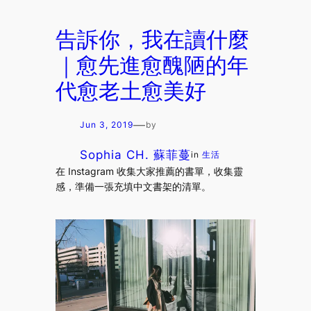
告訴你，我在讀什麼
｜愈先進愈醜陋的年
代愈老土愈美好
—
Jun 3, 2019
by
Sophia CH. 蘇菲蔓
in
生活
在 Instagram 收集大家推薦的書單，收集靈
感，準備一張充填中文書架的清單。