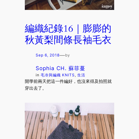
編織紀錄16｜膨膨的
秋黃梨間條長袖毛衣
—
Sep 6, 2018
by
Sophia CH. 蘇菲蔓
in
毛冷與編織 KNITS
, 
生活
開學前兩天把這一件編好，也沒來得及拍照就
穿出去了。