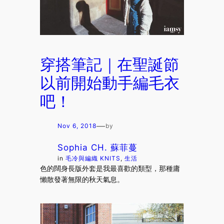
穿搭筆記｜在聖誕節
以前開始動手編毛衣
吧！
—
Nov 6, 2018
by
Sophia CH. 蘇菲蔓
in
毛冷與編織 KNITS
, 
生活
色的闊身長版外套是我最喜歡的類型，那種庸
懶散發著無限的秋天氣息。