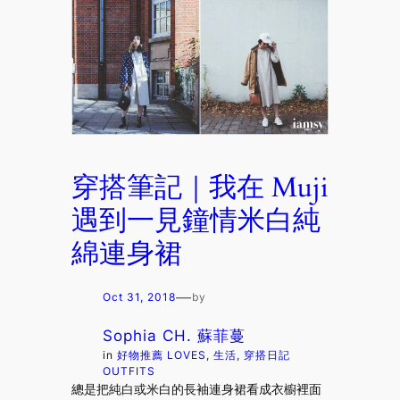
穿搭筆記｜我在 Muji
遇到一見鐘情米白純
綿連身裙
—
Oct 31, 2018
by
Sophia CH. 蘇菲蔓
in
好物推薦 LOVES
, 
生活
, 
穿搭日記
OUTFITS
總是把純白或米白的長袖連身裙看成衣櫥裡面