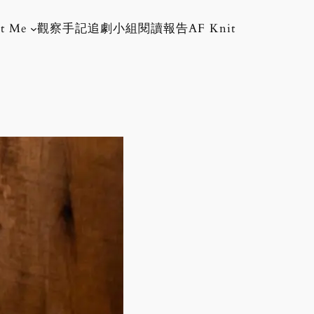
t Me
觀察手記
追劇小組
閱讀報告
AF Knit