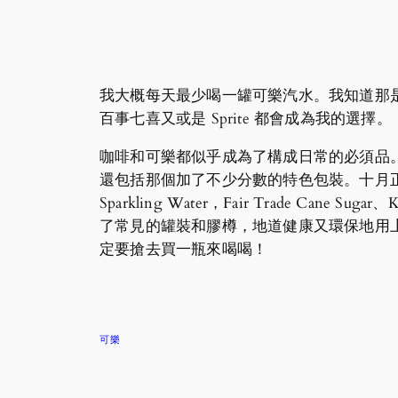
我大概每天最少喝一罐可樂汽水。我知道那是不
百事七喜又或是 Sprite 都會成為我的選擇。
咖啡和可樂都似乎成為了構成日常的必須品。像雪
還包括那個加了不少分數的特色包裝。十月正正是 F
Sparkling Water，Fair Trade Cane Sugar
了常見的罐裝和膠樽，地道健康又環保地用上玻
定要搶去買一瓶來喝喝！
可樂