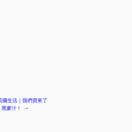
英國生活｜我們買來了
alt 黑麥汁！
→