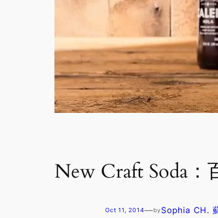
New Craft Sod
—
Sophia CH.
Oct 11, 2014
by