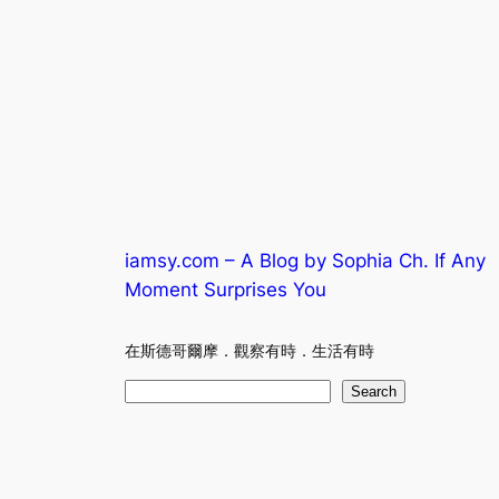
iamsy.com – A Blog by Sophia Ch. If Any
Moment Surprises You
在斯德哥爾摩．觀察有時．生活有時
S
Search
e
a
r