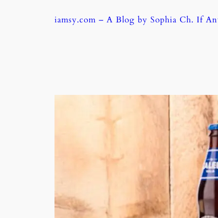
Skip
iamsy.com – A Blog by Sophia Ch. If A
to
content