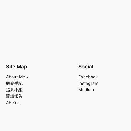
Site Map
Social
About Me
Facebook
觀察手記
Instagram
追劇小組
Medium
閱讀報告
AF Knit