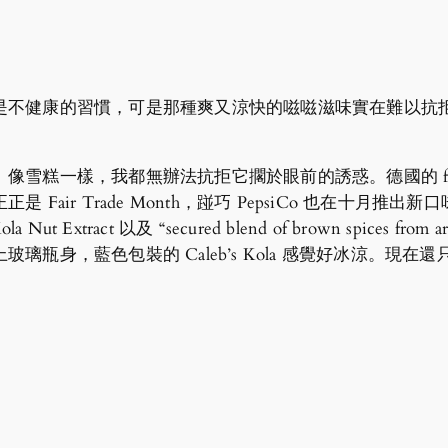
健康的習慣，可是那種爽又涼快的嗞嗞滋味實在難以抗拒。首選
糕一樣，我都無辦法抗拒它擱於眼前的誘惑。德國的 fritz
air Trade Month，踫巧 PepsiCo 也在十月推出新
、Kola Nut Extract 以及 “secured blend of brown spices
璃瓶身，藍色包裝的 Caleb’s Kola 感覺好冰涼。現