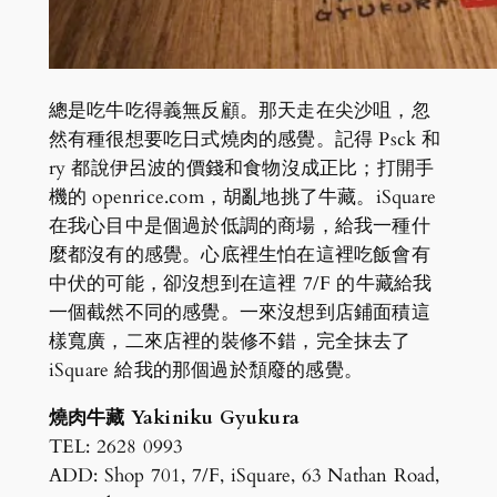
總是吃牛吃得義無反顧。那天走在尖沙咀，忽
然有種很想要吃日式燒肉的感覺。記得 Psck 和
ry 都說伊呂波的價錢和食物沒成正比；打開手
機的 openrice.com，胡亂地挑了牛藏。iSquare
在我心目中是個過於低調的商場，給我一種什
麼都沒有的感覺。心底裡生怕在這裡吃飯會有
中伏的可能，卻沒想到在這裡 7/F 的牛藏給我
一個截然不同的感覺。一來沒想到店鋪面積這
樣寬廣，二來店裡的裝修不錯，完全抹去了
iSquare 給我的那個過於頹廢的感覺。
燒肉牛藏 Yakiniku Gyukura
TEL: 2628 0993
ADD: Shop 701, 7/F, iSquare, 63 Nathan Road,