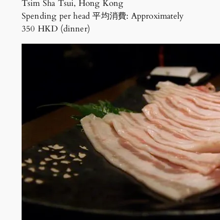
Tsim Sha Tsui, Hong Kong
Spending per head 平均消費: Approximately
350 HKD (dinner)