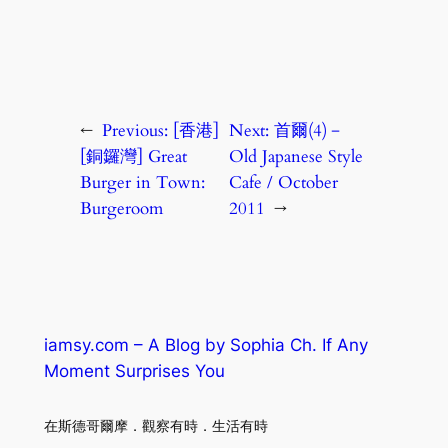
←
Previous:
[香港]
Next:
首爾(4)－
[銅鑼灣] Great
Old Japanese Style
Burger in Town:
Cafe / October
Burgeroom
2011
→
iamsy.com – A Blog by Sophia Ch. If Any
Moment Surprises You
在斯德哥爾摩．觀察有時．生活有時