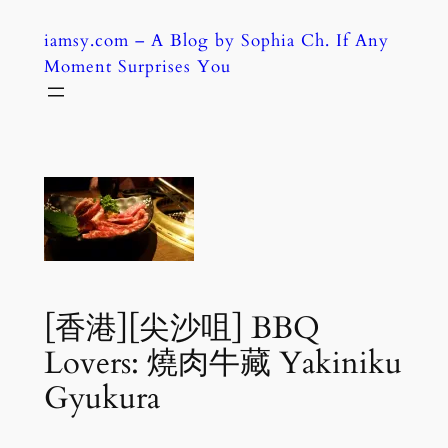
Skip
iamsy.com – A Blog by Sophia Ch. If Any
to
Moment Surprises You
content
[香港][尖沙咀] BBQ
Lovers: 燒肉牛藏 Yakiniku
Gyukura