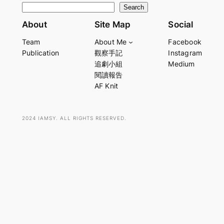
S
Search
e
About
Site Map
Social
a
Team
About Me
Facebook
r
Publication
觀察手記
Instagram
c
追劇小組
Medium
h
閱讀報告
AF Knit
2024 IAMSY. ALL RIGHTS RESERVED.