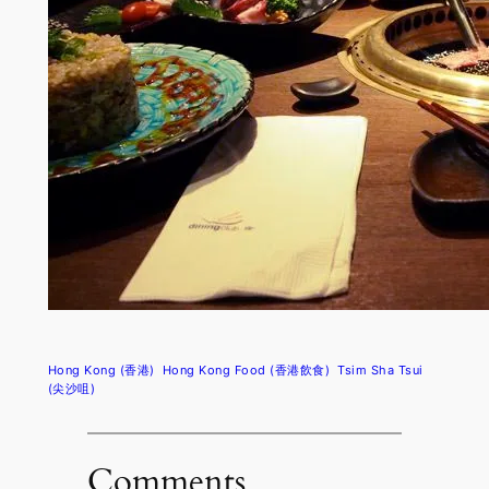
Hong Kong (香港)
Hong Kong Food (香港飲食)
Tsim Sha Tsui
(尖沙咀)
Comments