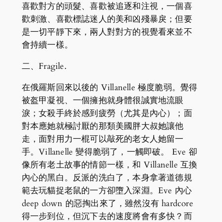
喜歡對方的頭髮、喜歡被追逐和注視，一個喜
歡刺激、喜歡標誌迷人的美和凶殘暴戾；但要
是一切平靜下來，兩人對對方的視覺看來並不
會持續一樣。
二、Fragile.
在俄羅斯回來以後的 Villanelle 極度脆弱。覺得
被盔甲凝視、一個擁抱就身體很誠實地流眼
淚；女殺手終於感到疲勞（尤其是內心）；面
對本應她就極討厭的那類美國胖大叔她讓他
走，面對用力一棍可以敲死的老女人她留一
手。Villanelle 變得脆弱了，一觸即破。 Eve 卻
像所有老土故事的情節一樣，和 Villanelle 互換
內心的黑白。反派的洗白了，本身拿著道德規
範去玩貓捉老鼠的一方卻墮入深淵。Eve 內心
deep down 的惡掏出來了，雖然沒有 hardcore
得一步到位，但沉下去的速度將會有多快？而