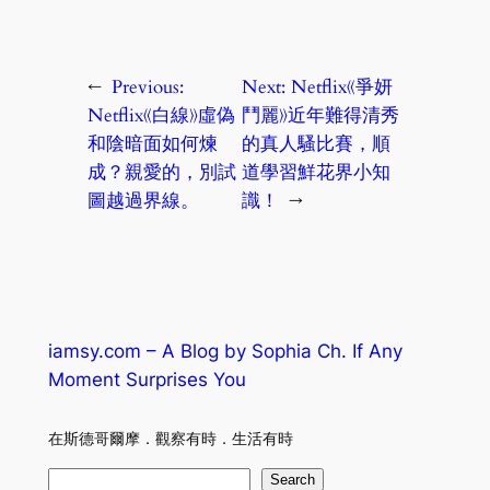
←
Previous:
Next:
Netflix《爭妍
Netflix《白線》虛偽
鬥麗》近年難得清秀
和陰暗面如何煉
的真人騷比賽，順
成？親愛的，別試
道學習鮮花界小知
圖越過界線。
識！
→
iamsy.com – A Blog by Sophia Ch. If Any
Moment Surprises You
在斯德哥爾摩．觀察有時．生活有時
S
Search