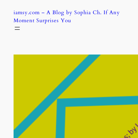
Skip
iamsy.com – A Blog by Sophia Ch. If Any
to
Moment Surprises You
content