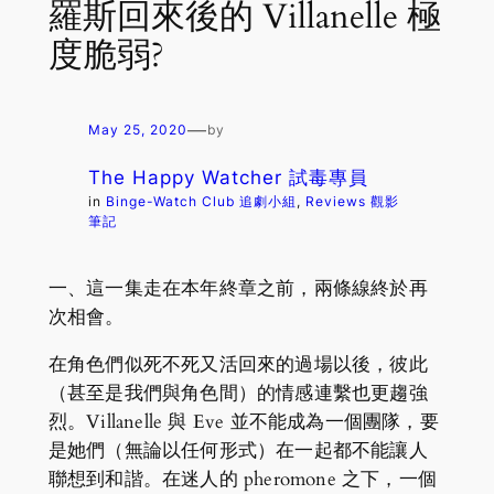
羅斯回來後的 Villanelle 極
度脆弱?
—
May 25, 2020
by
The Happy Watcher 試毒專員
in
Binge-Watch Club 追劇小組
, 
Reviews 觀影
筆記
一、這一集走在本年終章之前，兩條線終於再
次相會。
在角色們似死不死又活回來的過場以後，彼此
（甚至是我們與角色間）的情感連繫也更趨強
烈。Villanelle 與 Eve 並不能成為一個團隊，要
是她們（無論以任何形式）在一起都不能讓人
聯想到和諧。在迷人的 pheromone 之下，一個