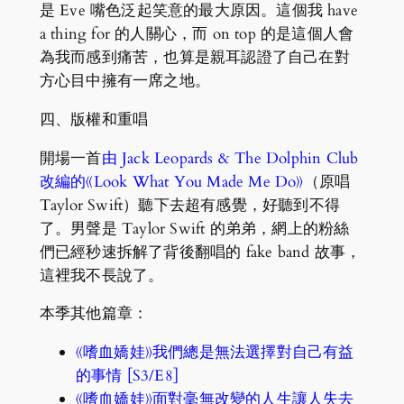
是 Eve 嘴色泛起笑意的最大原因。這個我 have
a thing for 的人關心，而 on top 的是這個人會
為我而感到痛苦，也算是親耳認證了自己在對
方心目中擁有一席之地。
四、版權和重唱
開場一首
由 Jack Leopards & The Dolphin Club
改編的《Look What You Made Me Do》
（原唱
Taylor Swift）聽下去超有感覺，好聽到不得
了。男聲是 Taylor Swift 的弟弟，網上的粉絲
們已經秒速拆解了背後翻唱的 fake band 故事，
這裡我不長說了。
本季其他篇章：
《嗜血嬌娃》我們總是無法選擇對自己有益
的事情 [S3/E8]
《嗜血嬌娃》面對毫無改變的人生讓人失去