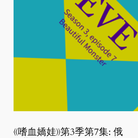
《嗜血嬌娃》第3季第7集: 俄