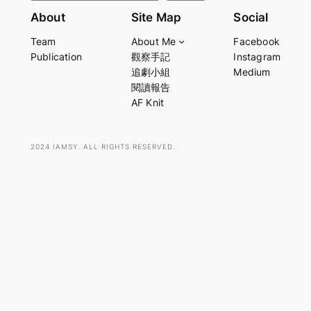
e
About
Site Map
Social
a
Team
About Me
Facebook
r
Publication
觀察手記
Instagram
c
追劇小組
Medium
h
閱讀報告
AF Knit
2024 IAMSY. ALL RIGHTS RESERVED.