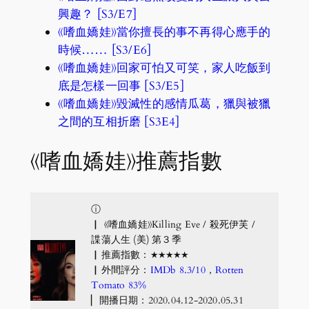
興趣？ [S3/E7]
《嗜血嬌娃》當你擅長的事不再得心應手的
時候…… [S3/E6]
《嗜血嬌娃》回家可怕又可笑，家人吃飯到
底是怎樣一回事 [S3/E5]
《嗜血嬌娃》毀滅性的感情瓜葛，獵與被獵
之間的互相折磨 [S3E4]
《嗜血嬌娃》推薦指數
ⓘ
▏ 《嗜血嬌娃》Killing Eve / 殺死伊芙 /
諜蕩人生 (美) 第３季
▏推薦指數：★★★★★
▏外間評分：
IMDb 8.3/10
，
Rotten
Tomato 83%
▏開播日期：2020.04.12-2020.05.31