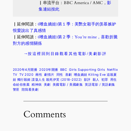
▏串流平台：BBC America / AMC，
影
集連結按此
▏延伸閱讀：
《嗜血嬌娃》第１季：美艷女殺手的羡慕嫉妒
恨愛說出了真感情
▏延伸閱讀：
《嗜血嬌娃》第２季：You’re mine，喜歡折騰
對方的感情關係
→按這裡回到目錄觀看其他電影/美劇影評
2020年4月開播
2020年開播
BBC
Girls Supporting Girls
Netflix
TV
TV 2020
兩性
劇情片
同性
喜劇
嗜血嬌娃 Killing Eve 追殺夏
娃 獨行殺姬 諜蕩人生 殺死伊芙 (2018-2022)
影評
殺人
犯罪
用生
命給你推薦
精神病
美劇
美國電影 / 美國劇集
英語電影 / 英語劇集
警匪
陪我看美劇
Comments